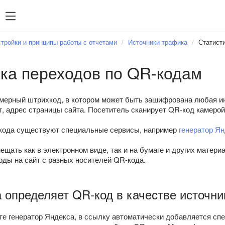
тройки и принципы работы с отчетами
Источники трафика
Статист
ка переходов по QR-кодам
мерный штрихкод, в котором может быть зашифрована любая ин
, адрес страницы сайта. Посетитель сканирует QR-код камерой
кода существуют специальные сервисы, например
генератор Я
щать как в электронном виде, так и на бумаге и других матер
оды на сайт с разных носителей QR-кода.
 определяет QR-код в качестве источни
те генератор Яндекса, в ссылку автоматически добавляется сп