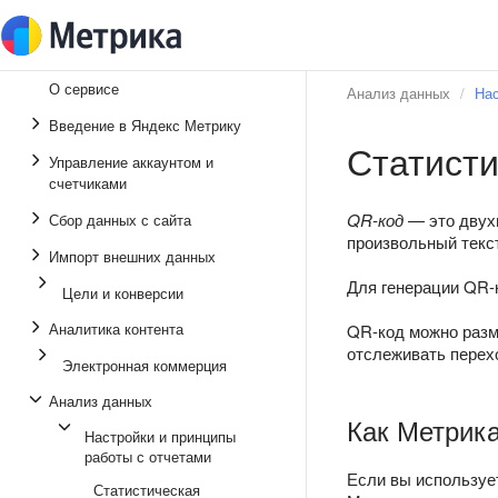
О сервисе
Анализ данных
Нас
Введение в Яндекс Метрику
Статисти
Управление аккаунтом и
счетчиками
QR-код
— это двух
Сбор данных с сайта
произвольный текст
Импорт внешних данных
Для генерации QR-
Цели и конверсии
Аналитика контента
QR-код можно разме
отслеживать перех
Электронная коммерция
Анализ данных
Как Метрика
Настройки и принципы
работы с отчетами
Если вы используе
Статистическая