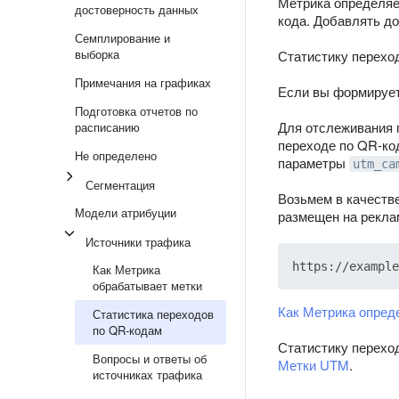
Метрика определяе
достоверность данных
кода. Добавлять д
Семплирование и
выборка
Статистику перехо
Примечания на графиках
Если вы формирует
Подготовка отчетов по
Для отслеживания 
расписанию
переходе по QR-ко
Не определено
параметры
utm_ca
Сегментация
Возьмем в качеств
Модели атрибуции
размещен на рекла
Источники трафика
Как Метрика
обрабатывает метки
Как Метрика опред
Статистика переходов
по QR-кодам
Статистику перехо
Вопросы и ответы об
Метки UTM
.
источниках трафика