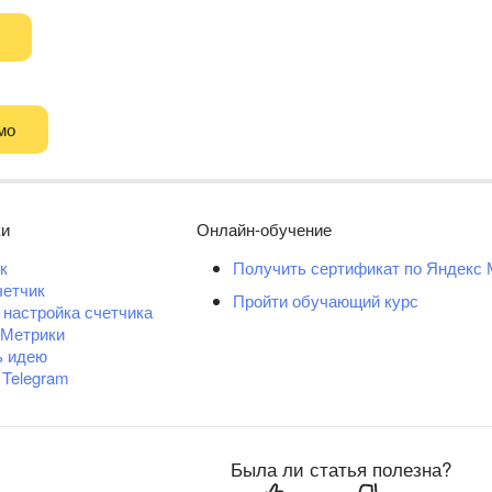
мо
ки
Онлайн-обучение
к
Получить сертификат по Яндекс 
четчик
Пройти обучающий курс
 настройка счетчика
 Метрики
ь идею
 Telegram
Была ли статья полезна?