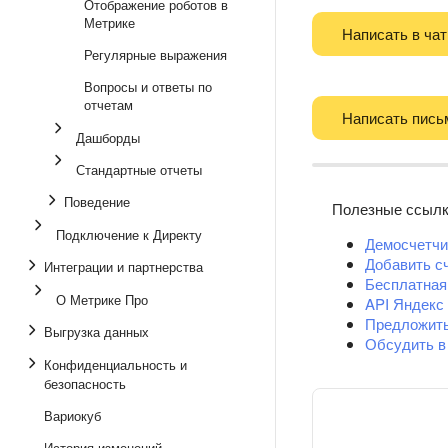
Отображение роботов в
Метрике
Написать в чат
Регулярные выражения
Вопросы и ответы по
отчетам
Написать пись
Дашборды
Стандартные отчеты
Поведение
Полезные ссыл
Подключение к Директу
Демосчетчи
Добавить с
Интеграции и партнерства
Бесплатная
О Метрике Про
API Яндекс
Предложит
Выгрузка данных
Обсудить в
Конфиденциальность и
безопасность
Вариокуб
История изменений