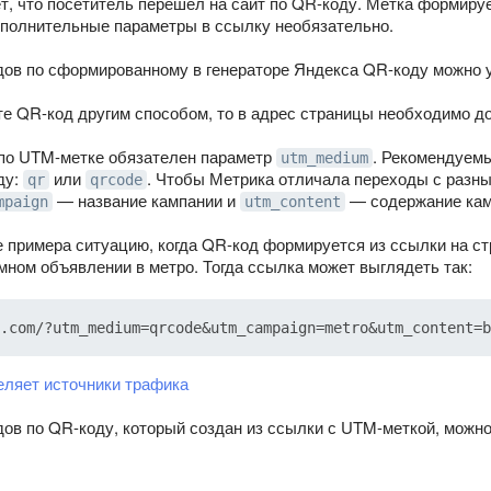
т, что посетитель перешел на сайт по QR-коду. Метка формиру
ополнительные параметры в ссылку необязательно.
дов по сформированному в генераторе Яндекса QR-коду можно 
е QR-код другим способом, то в адрес страницы необходимо д
по UTM-метке обязателен параметр
. Рекомендуемы
utm_medium
ду:
или
. Чтобы Метрика отличала переходы с разны
qr
qrcode
— название кампании и
— содержание кам
mpaign
utm_content
е примера ситуацию, когда QR-код формируется из ссылки на ст
мном объявлении в метро. Тогда ссылка может выглядеть так:
еляет источники трафика
дов по QR-коду, который создан из ссылки с UTM-меткой, можно