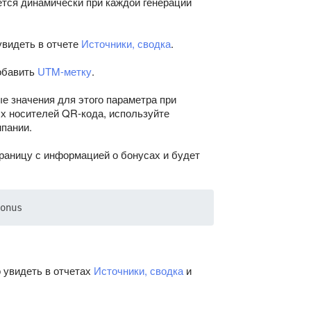
ется динамически при каждой генерации
увидеть в отчете
Источники, сводка
.
обавить
UTM-метку
.
е значения для этого параметра при
х носителей QR-кода, используйте
пании.
раницу с информацией о бонусах и будет
 увидеть в отчетах
Источники, сводка
и