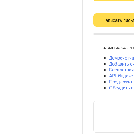
Написать пись
Полезные ссыл
Демосчетчи
Добавить с
Бесплатная
API Яндекс
Предложит
Обсудить в