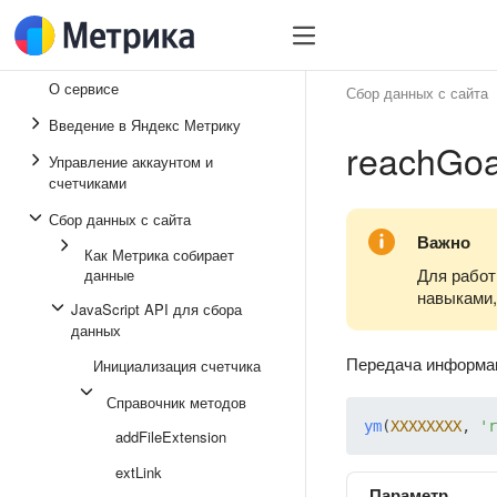
О сервисе
Сбор данных с сайта
Введение в Яндекс Метрику
reachGoa
Управление аккаунтом и
счетчиками
Сбор данных с сайта
Важно
Как Метрика собирает
Для работ
данные
навыками,
JavaScript API для сбора
данных
Передача информа
Инициализация счетчика
Справочник методов
ym
(
XXXXXXXX
, 
'r
addFileExtension
extLink
Параметр