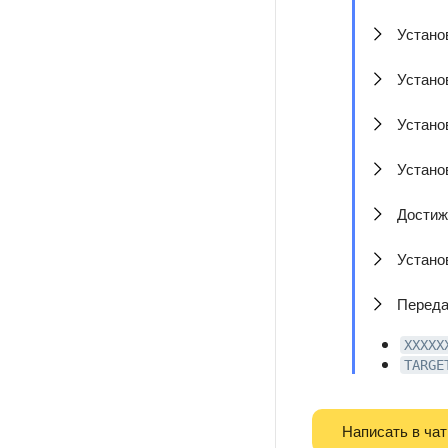
Устано
Устано
Устано
Устано
Достиж
Устано
Переда
XXXXX
TARGE
Написать в чат