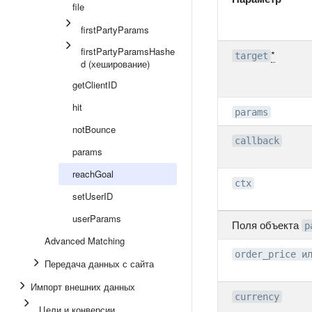
file
firstPartyParams
firstPartyParamsHashe
*
target
d (хеширование)
getClientID
hit
params
notBounce
callback
params
reachGoal
ctx
setUserID
userParams
Поля объекта
p
Advanced Matching
order_price и
Передача данных с сайта
Импорт внешних данных
currency
Цели и конверсии