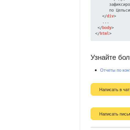
      зафиксиро
      по Цельси
</
div
>
   ...

</
body
>
</
html
>
Узнайте бо
Отчеты по кон
Написать в чат
Написать пись