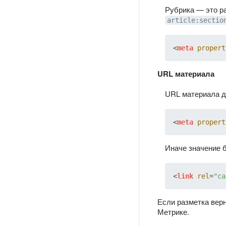
Рубрика — это р
article:sectio
<
meta
propert
URL материала
URL материала д
<
meta
propert
Иначе значение б
<
link
rel
=
"ca
Если разметка верн
Метрике.