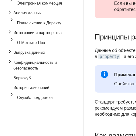
Если вы в
Электронная коммерция
обратитес
Анализ данных
Подключение к Директу
Интеграции и партнерства
Принципы р
О Метрике Про
Данные об объекте
Выгрузка данных
в
, а его
property
Конфиденциальность и
безопасность
Примеча
Вариокуб
Свойства 
История изменений
Служба поддержки
Стандарт требует,
рекомендуем размещ
необходимо для кор
Как размети