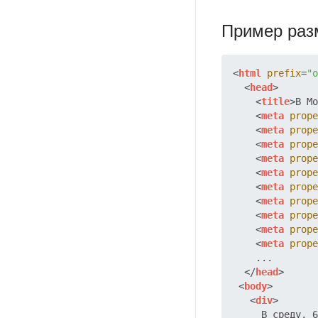
Пример раз
<
html
prefix
=
"o
<
head
>
<
title
>
В Мо
<
meta
prope
<
meta
prope
<
meta
prope
<
meta
prope
<
meta
prope
<
meta
prope
<
meta
prope
<
meta
prope
<
meta
prope
<
meta
prope
    ...

</
head
>
<
body
>
<
div
>
     В среду, 6