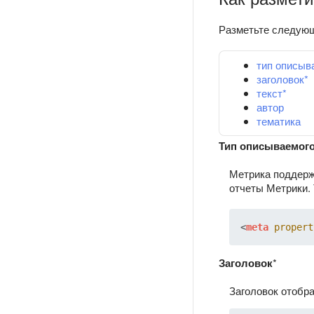
Разметьте следующ
тип описыв
заголовок*
текст*
автор
тематика
Тип описываемого
Метрика поддержи
отчеты Метрики.
<
meta
propert
Заголовок
*
Заголовок отобр