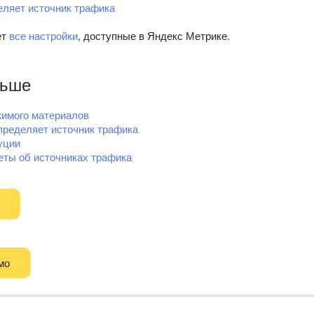
еляет источник трафика
ет
все настройки
, доступные в Яндекс Метрике.
льше
жимого материалов
пределяет источник трафика
уции
еты об источниках трафика
мо