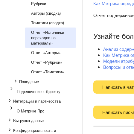
Как Метрика опред
Рубрики
Авторы (сводка)
Отчет поддержива
Тематики (сводка)
Отчет «Источники
Узнайте бо
переходов на
материалы»
Анализ содер
Отчет «Авторы»
Как Метрика о
Модели атриб
Отчет «Рубрики»
Вопросы и отв
Отчет «Тематики»
Поведение
Написать в чат
Подключение к Директу
Интеграции и партнерства
О Метрике Про
Написать пись
Выгрузка данных
Конфиденциальность и