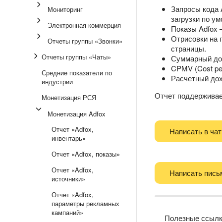
Запросы кода A
Мониторинг
загрузки по ум
Электронная коммерция
Показы Adfox 
Отрисовки на 
Отчеты группы «Звонки»
страницы.
Отчеты группы «Чаты»
Суммарный дох
CPMV (Cost per
Средние показатели по
Расчетный дох
индустрии
Отчет поддержива
Монетизация РСЯ
Монетизация Adfox
Отчет «Adfox,
Написать в чат
инвентарь»
Отчет «Adfox, показы»
Отчет «Adfox,
Написать пись
источники»
Отчет «Adfox,
параметры рекламных
кампаний»
Полезные ссыл