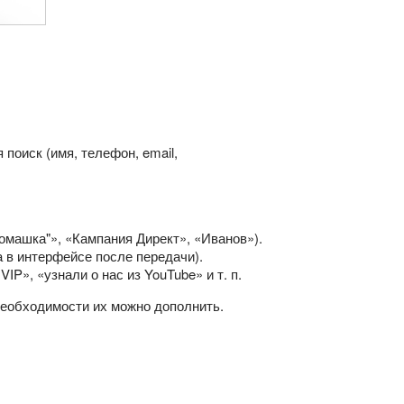
оиск (имя, телефон, email,
омашка"», «Кампания Директ», «Иванов»).
 в интерфейсе после передачи).
P», «узнали о нас из YouTube» и т. п.
необходимости их можно дополнить.