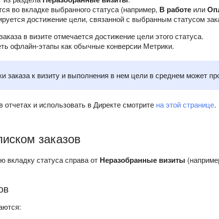
тся во вкладке выбранного статуса (например,
В работе
или
Оп
ируется достижение цели, связанной с выбранным статусом зак
заказа в визите отмечается достижение цели этого статуса.
еть офлайн-этапы как обычные конверсии Метрики.
ки заказа к визиту и выполнения в нем цели в среднем может про
в отчетах и использовать в Директе смотрите
на этой странице
.
писком заказов
ю вкладку статуса справа от
Неразобранные визиты
(наприме
ов
аются: