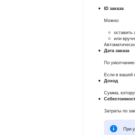
ID заказа
Можно:
оставить 
или вручн
Автоматически
Дата заказа
По умолчанию 
Если в вашей с
Доход
Сумма, котору
Себестоимос
Затраты по зак
При у