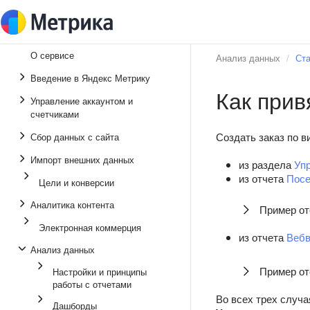
О сервисе
Анализ данных
Ста
Введение в Яндекс Метрику
Как прив
Управление аккаунтом и
счетчиками
Создать заказ по в
Сбор данных с сайта
Импорт внешних данных
из раздела
Уп
из отчета
Посе
Цели и конверсии
Аналитика контента
Пример о
Электронная коммерция
из отчета
Вебв
Анализ данных
Пример о
Настройки и принципы
работы с отчетами
Во всех трех случа
Дашборды