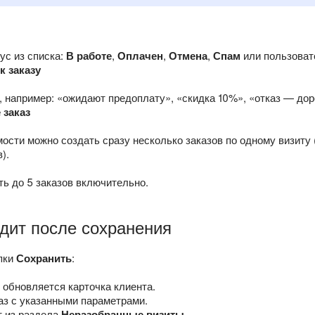
ус из списка:
В работе
,
Оплачен
,
Отмена
,
Спам
или пользоват
к заказу
 например: «ожидают предоплату», «скидка 10%», «отказ — дор
 заказ
ости можно создать сразу несколько заказов по одному визиту
).
ь до 5 заказов включительно.
дит после сохранения
пки
Сохранить
:
 обновляется карточка клиента.
аз с указанными параметрами.
т из раздела
Неразобранные визиты
.