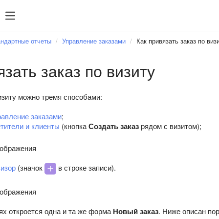
ндартные отчеты
Управление заказами
Как привязать заказ по виз
язать заказ по визиту
изиту можно тремя способами:
равление заказами
;
тители и клиенты
(кнопка
Создать заказ
рядом с визитом);
тображения
изор
(значок
в строке записи).
тображения
ях откроется одна и та же форма
Новый заказ
. Ниже описан по