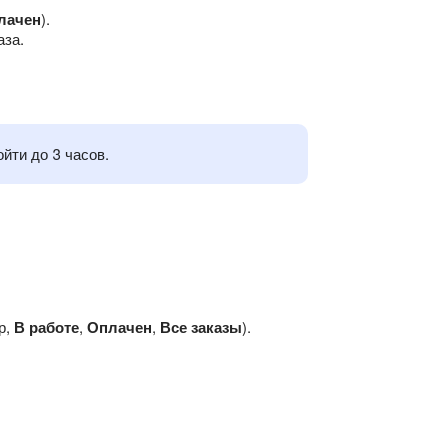
лачен
).
аза.
йти до 3 часов.
р,
В работе
,
Оплачен
,
Все заказы
).