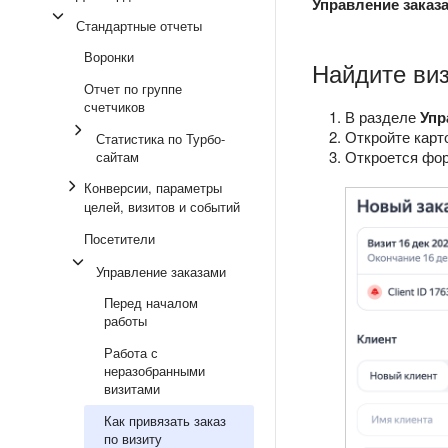
Управление заказ
Стандартные отчеты
Воронки
Найдите виз
Отчет по группе
счетчиков
В разделе
Упр
Откройте карт
Статистика по Турбо-
Откроется фо
сайтам
Конверсии, параметры
целей, визитов и событий
Посетители
Управление заказами
Перед началом
работы
Работа с
неразобранными
визитами
Как привязать заказ
по визиту