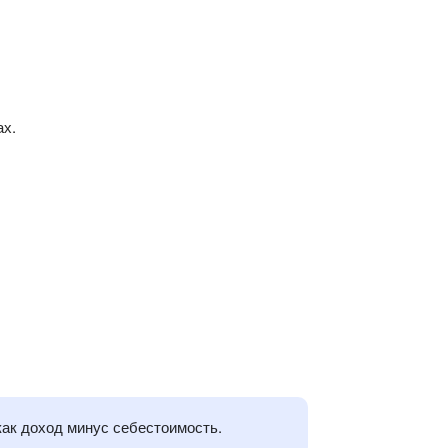
ах.
как доход минус себестоимость.