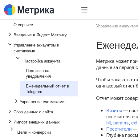
О сервисе
Управление аккаунтом
Введение в Яндекс Метрику
Еженедел
Управление аккаунтом и
счетчиками
Метрика может при
Настройка аккаунта
данные за период с
Подписка на
уведомления
Чтобы заказать от
одинаковый отчет б
Еженедельный отчет в
Telegram
Отчет может содер
Управление счетчиками
Визиты
— посл
Сбор данных с сайта
посетителя сч
Импорт внешних данных
hit
,
params
,
ext
Посетители
— 
Цели и конверсии
Глубина просм