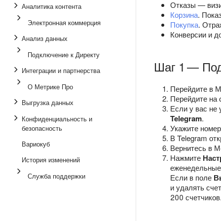
Отказы — визи
Аналитика контента
Корзина
. Пока
Электронная коммерция
Покупка
. Отра
Конверсии и 
Анализ данных
Подключение к Директу
Шаг 1 — По
Интеграции и партнерства
О Метрике Про
Перейдите в М
Перейдите на
Выгрузка данных
Если у вас не
Telegram
.
Конфиденциальность и
Укажите номер
безопасность
В Telegram от
Вариокуб
Вернитесь в М
Нажмите
Наст
История изменений
еженедельные
Служба поддержки
Если в поле
В
и удалять сче
200 счетчиков