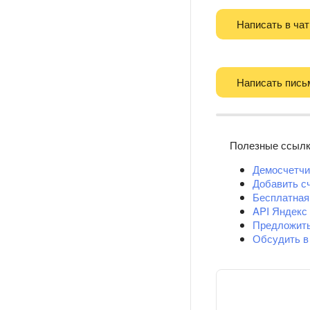
Написать в чат
Написать пись
Полезные ссыл
Демосчетчи
Добавить с
Бесплатная
API Яндекс
Предложит
Обсудить в