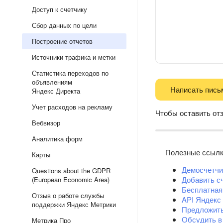
Доступ к счетчику
Сбор данных по цели
Построение отчетов
Источники трафика и метки
Статистика переходов по
объявлениям
Написать пись
Яндекс Директа
Учет расходов на рекламу
Чтобы оставить от
Вебвизор
Аналитика форм
Полезные ссыл
Карты
Демосчетчи
Questions about the GDPR
Добавить с
(European Economic Area)
Бесплатная
Отзыв о работе службы
API Яндекс
поддержки Яндекс Метрики
Предложит
Обсудить в
Метрика Про