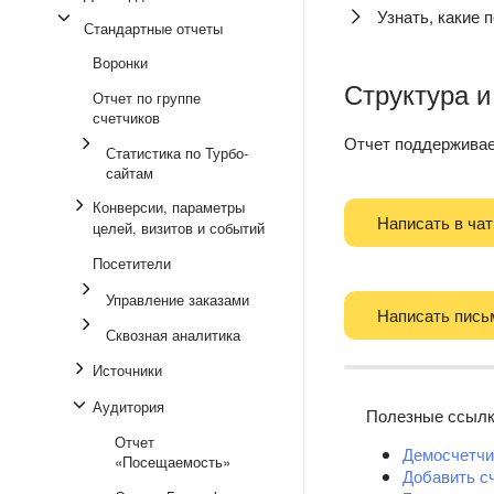
Узнать, какие 
Стандартные отчеты
Воронки
Структура и
Отчет по группе
счетчиков
Отчет поддержива
Статистика по Турбо-
сайтам
Конверсии, параметры
Написать в чат
целей, визитов и событий
Посетители
Управление заказами
Написать пись
Сквозная аналитика
Источники
Аудитория
Полезные ссыл
Отчет
Демосчетчи
«Посещаемость»
Добавить с