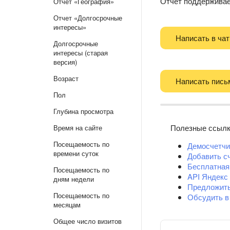
Отчет поддержива
Отчет «География»
Отчет «Долгосрочные
интересы»
Написать в чат
Долгосрочные
интересы (старая
версия)
Возраст
Написать пись
Пол
Глубина просмотра
Полезные ссыл
Время на сайте
Посещаемость по
Демосчетчи
времени суток
Добавить с
Бесплатная
Посещаемость по
API Яндекс
дням недели
Предложит
Посещаемость по
Обсудить в
месяцам
Общее число визитов