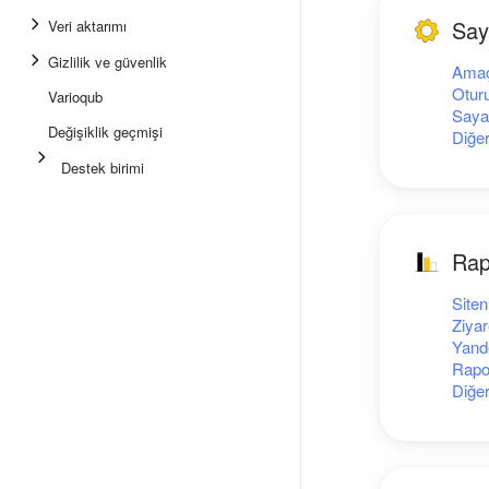
Say
Veri aktarımı
Gizlilik ve güvenlik
Amaç
Oturu
Varioqub
Saya
Değişiklik geçmişi
Diğe
Destek birimi
Rap
Siten
Ziyar
Yande
Rapo
Diğe