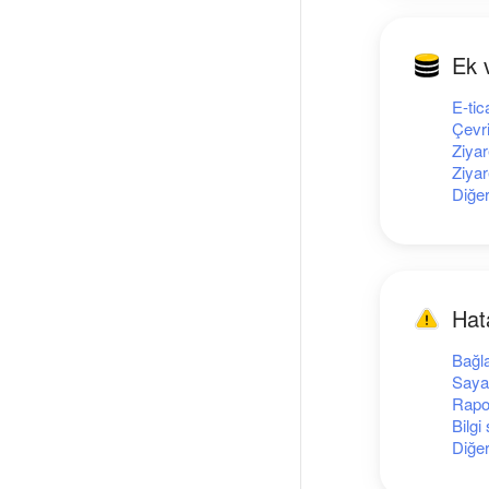
Ek v
E-tic
Çevri
Ziyar
Ziyar
Diğe
Hat
Bağla
Saya
Rapo
Bilgi
Diğe