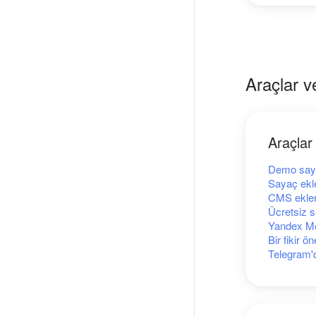
Araçlar v
Araçlar
Demo say
Sayaç ekl
CMS eklent
Ücretsiz s
Yandex Me
Bir fikir ön
Telegram'd