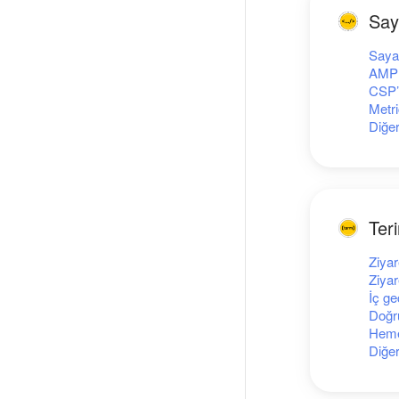
Say
Sayaç
AMP 
CSP’l
Metri
Diğe
Ter
Ziyar
Ziyar
İç ge
Doğru
Heme
Diğe