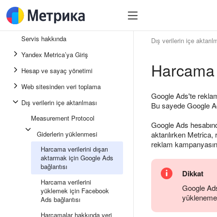
Servis hakkında
Dış verilerin içe aktarıl
Yandex Metrica’ya Giriş
Harcama v
Hesap ve sayaç yönetimi
Web sitesinden veri toplama
Google Ads'te rekla
Dış verilerin içe aktarılması
Bu sayede Google Ads't
Measurement Protocol
Google Ads hesabında
Giderlerin yüklenmesi
aktarılırken Metrica,
reklam kampanyasına ai
Harcama verilerini dışarı
aktarmak için Google Ads
bağlantısı
Dikkat
Harcama verilerini
Google Ads 
yüklemek için Facebook
yüklenemez.
Ads bağlantısı
Harcamalar hakkında veri