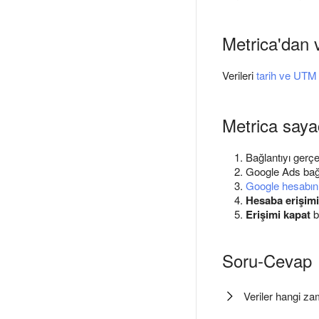
Metrica'dan ve
Verileri
tarih ve UTM 
Metrica saya
Bağlantıyı gerçe
Google Ads bağla
Google hesabını
Hesaba erişimi
Erişimi kapat
b
Soru-Cevap
Veriler hangi zam