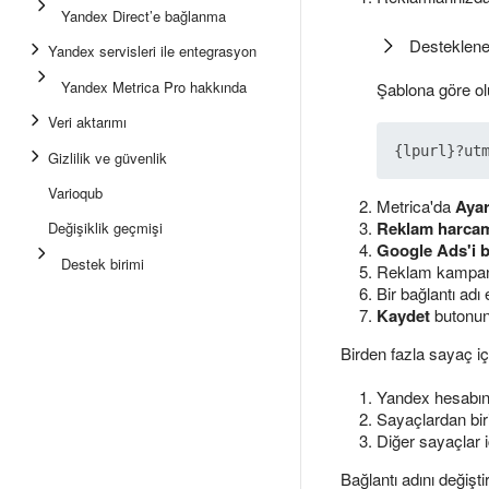
Yandex Direct’e bağlanma
Desteklene
Yandex servisleri ile entegrasyon
Yandex Metrica Pro hakkında
Şablona göre ol
Veri aktarımı
Gizlilik ve güvenlik
Varioqub
Metrica'da
Ayar
Reklam harcam
Değişiklik geçmişi
Google Ads'i 
Destek birimi
Reklam kampany
Bir bağlantı adı
Kaydet
butonuna
Birden fazla sayaç içi
Yandex hesabınız
Sayaçlardan biri
Diğer sayaçlar i
Bağlantı adını değişti