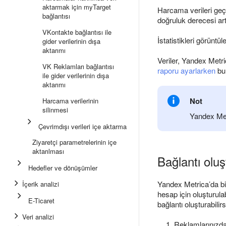
aktarmak için myTarget
Harcama verileri geçmi
bağlantısı
doğruluk derecesi a
VKontakte bağlantısı ile
İstatistikleri görüntü
gider verilerinin dışa
aktarımı
Veriler, Yandex Metri
VK Reklamları bağlantısı
raporu ayarlarken
bun
ile gider verilerinin dışa
aktarımı
Not
Harcama verilerinin
silinmesi
Yandex Me
Çevrimdışı verileri içe aktarma
Ziyaretçi parametrelerinin içe
aktarılması
Bağlantı oluş
Hedefler ve dönüşümler
Yandex Metrica’da bi
İçerik analizi
hesap için oluşturulab
E-Ticaret
bağlantı oluşturabilirs
Veri analizi
Reklamlarınızd