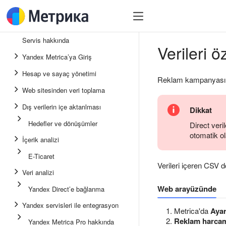
Servis hakkında
Verileri 
Yandex Metrica’ya Giriş
Hesap ve sayaç yönetimi
Reklam kampanyası v
Web sitesinden veri toplama
Dış verilerin içe aktarılması
Dikkat
Hedefler ve dönüşümler
Direct veri
otomatik ol
İçerik analizi
E-Ticaret
Verileri içeren CSV do
Veri analizi
Web arayüzünde
Yandex Direct’e bağlanma
Yandex servisleri ile entegrasyon
Metrica'da
Ayar
Reklam harcam
Yandex Metrica Pro hakkında