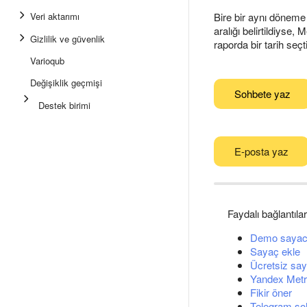
Veri aktarımı
Bire bir aynı döneme 
aralığı belirtildiyse,
Gizlilik ve güvenlik
raporda bir tarih seçti
Varioqub
Değişiklik geçmişi
Sohbete yaz
Destek birimi
E-posta yaz
Faydalı bağlantılar
Demo sayac
Sayaç ekle
Ücretsiz say
Yandex Metri
Fikir öner
Telegram so