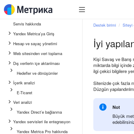
Servis hakkında
Destek birimi
Siteyi 
Yandex Metrica’ya Giriş
İyi yapıla
Hesap ve sayaç yönetimi
Web sitesinden veri toplama
Kişi Savaş ve Barış 
Dış verilerin içe aktarılması
miktarda bilgi içinde
ilgi çekici bilgilere ye
Hedefler ve dönüşümler
İçerik analizi
Sitenizde çok fazla m
Düzgün yapılandırılmı
E-Ticaret
Veri analizi
Not
Yandex Direct’e bağlanma
Büyük metin
Yandex servisleri ile entegrasyon
edebilirsini
Yandex Metrica Pro hakkında