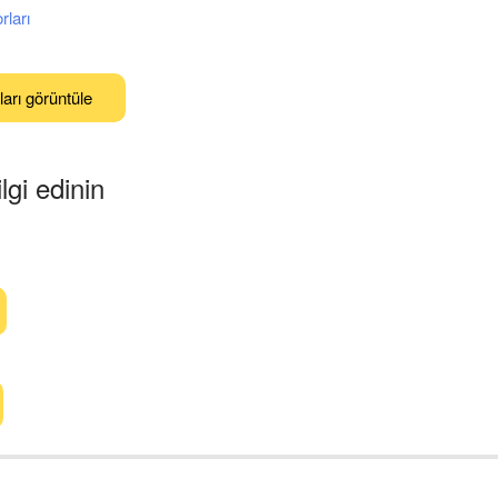
rları
ları görüntüle
lgi edinin