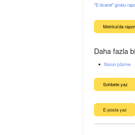
"E-ticaret" grubu rapo
Metrica'da rapor
Daha fazla bi
Sorun çözme
Sohbete yaz
E-posta yaz