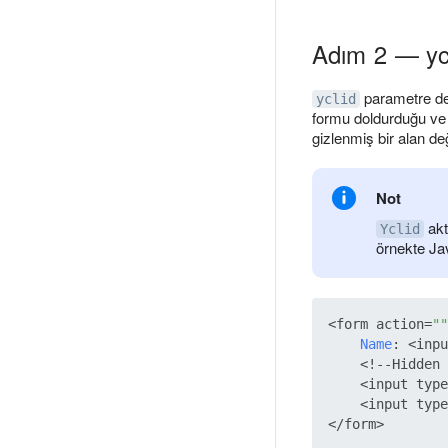
Adım 2 — ycl
parametre değ
yclid
formu doldurduğu ve il
gizlenmiş bir alan değ
Not
akt
Yclid
örnekte Jav
<form action=
""
Name
: <inpu
    <!--Hidden 
    <input type
    <input type
</form>
