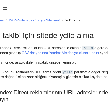
nma
Dönüşümlerin çevrimdışı yüklenmesi
Yclid alma
akibi için sitede yclid alma
andex Direct reklamlarının URL adreslerine eklenir.
'e göre 
Yclid
nden çıkarılıp
CSV dosyasında Yandex Metrica'ya aktarılmasını
ayarl
 önce, aşağıdakileri yapabildiğinizden emin olun:
L kodunu, reklamların URL adresindeki
parametre değeri de
yclid
e değerini sitenizden aldığınız ziyaretçi bilgileriyle birlikte kaydetmek
dex Direct reklamlarının URL adreslerindek
ayın