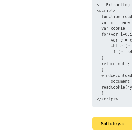
<!--Extracting 
<script> 

  function read
  var n = name 
  var cookie = 
  for(var i=0;i
      var c = c
      while (c.
      if (c.ind
  } 

  return null; 

  } 

  window.onload
      document.
  readCookie('y
  } 

Sohbete yaz