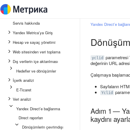
Servis hakkında
Yandex Direct’e bağla
Yandex Metrica’ya Giriş
Dönüşüm t
Hesap ve sayaç yönetimi
Web sitesinden veri toplama
parametresi Y
yclid
Dış verilerin içe aktarılması
değerinin URL adresi
Hedefler ve dönüşümler
Çalışmaya başlamadan
İçerik analizi
Sayfaların HTM
E-Ticaret
parametr
Yclid
Veri analizi
Adım 1 — Yan
Yandex Direct’e bağlanma
kaydını ayarl
Direct raporları
Dönüşümlerin çevrimdışı