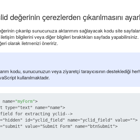
id değerinin çerezlerden çıkarılmasını ayar
erinin çıkarılıp sunucunuza aktarımını sağlayacak kodu site sayfaları
etişim bilgilerini veya diğer bilgileri bıraktıkları sayfada yapabilirsiniz.
eri olarak iletmenizi öneririz.
arım kodu, sunucunuzun veya ziyaretçi tarayıcısının desteklediği herha
aScript kullanılmaktadır.
 name=
"myForm"
>   

t type="text" name="name">

field for extracting yclid-->   

="hidden" id="yclid_field" name="yclid_field" value=""> 
="submit" value="Submit Form" name="btnSubmit">  
