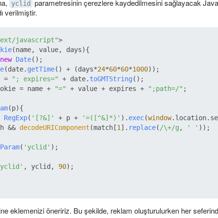
na,
parametresinin çerezlere kaydedilmesini sağlayacak Java
yclid
ı verilmiştir.
ext/javascript"
kie
(
name, value, days
){

new
Date
();

e
(date.
getTime
() + (days*
24
*
60
*
60
*
1000
)); 

 = 
"; expires="
 + date.
toGMTString
();

okie
 = name + 
"="
 + value + expires + 
";path=/"
;

am
(
p
){

 
RegExp
(
'[?&]'
 + p + 
'=([^&]*)'
).
exec
(
window
.
location
.
se
h && 
decodeURIComponent
(match[
1
].
replace
(
/\+/g
, 
' '
));

Param
(
'yclid'
yclid'
, yclid, 
90
);

ne eklemenizi öneririz. Bu şekilde, reklam oluşturulurken her sefer