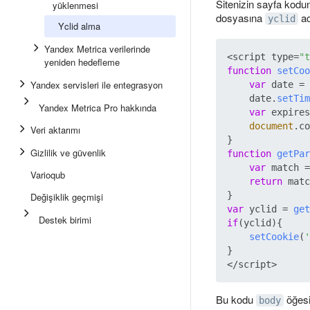
Sitenizin sayfa kodu
yüklenmesi
dosyasına
ad
yclid
Yclid alma
Yandex Metrica verilerinde
<script type=
"t
yeniden hedefleme
function
setCoo
Yandex servisleri ile entegrasyon
var
 date = 
    date.
setTim
Yandex Metrica Pro hakkında
var
 expires
document
.
co
Veri aktarımı
Gizlilik ve güvenlik
function
getPar
var
 match =
Varioqub
return
 matc
Değişiklik geçmişi
var
 yclid = 
get
Destek birimi
if
(yclid){

setCookie
(
'
}

Bu kodu
öğesi
body