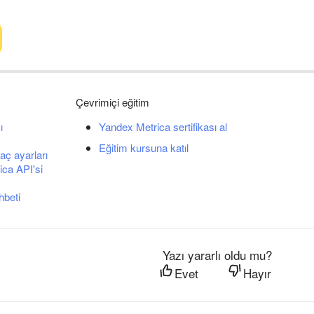
Çevrimiçi eğitim
ı
Yandex Metrica sertifikası al
Eğitim kursuna katıl
aç ayarları
ca API'si
hbeti
Yazı yararlı oldu mu?
Evet
Hayır