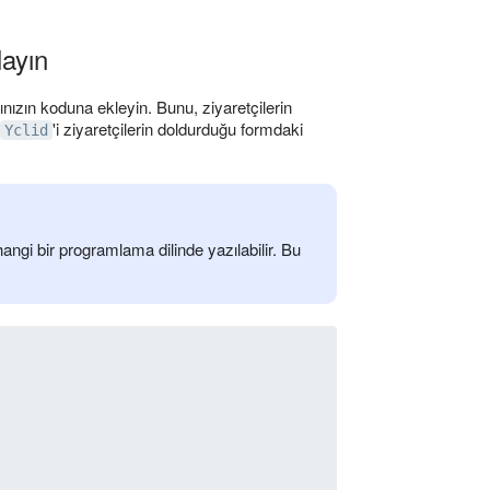
layın
nızın koduna ekleyin. Bunu, ziyaretçilerin
'i ziyaretçilerin doldurduğu formdaki
Yclid
ngi bir programlama dilinde yazılabilir. Bu
   
