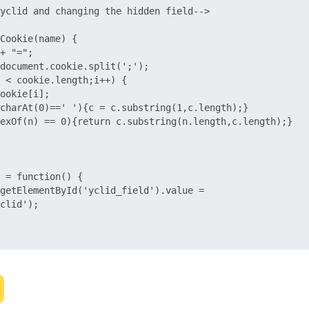
yclid and changing the hidden field-->

Cookie(name) { 

+ "="; 

document.cookie.split(';'); 

 < cookie.length;i++) {      

ookie[i];      

charAt(0)==' '){c = c.substring(1,c.length);}      

exOf(n) == 0){return c.substring(n.length,c.length);} 

 = function() {      

getElementById('yclid_field').value = 

clid'); 
