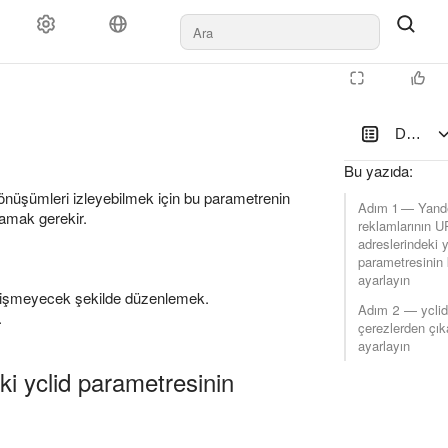
Dönüşüm 
Bu yazıda
:
dönüşümleri izleyebilmek için bu parametrenin
Adım 1 — Yande
amak gerekir.
reklamlarının U
adreslerindeki y
parametresinin 
ayarlayın
ğişmeyecek şekilde düzenlemek.
Adım 2 — yclid
.
çerezlerden çık
ayarlayın
i yclid parametresinin