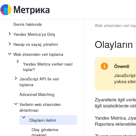
Servis hakkında
Web sitesinden veri to
Yandex Metrica’ya Giriş
Olayların 
Hesap ve sayaç yönetimi
Web sitesinden veri toplama
Yandex Metrica verileri nasıl
Önemli
toplar?
JavaScript
JavaScript API ile veri
yoksa siten
toplama
Advanced Matching
Ziyaretlerle ilgili ve
Verilerin web sitesinden
ilgili istatistiklerde
aktarılması
Yandex Metrica,
ziya
Olayların iletimi
Raporlara eklenebilen
Olay gönderme
örnekleri
Ziyaret parametreleri