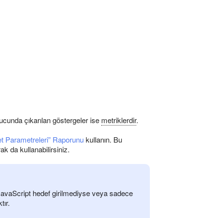
onucunda çıkarılan göstergeler ise
metriklerdir
.
et Parametreleri” Raporunu
kullanın. Bu
ak da kullanabilirsiniz.
 JavaScript hedef girilmediyse veya sadece
tır.