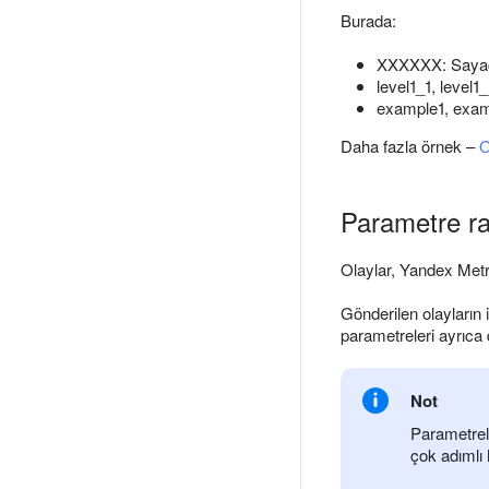
Burada:
XXXXXX: Sayaç
level1_1, level1
example1, examp
Daha fazla örnek –
O
Parametre ra
Olaylar, Yandex Met
Gönderilen olayların i
parametreleri ayrıca
Not
Parametrel
çok adımlı 