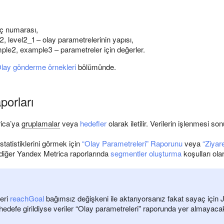
 numarası,
_2, level2_1 – olay parametrelerinin yapısı,
le2, example3 – parametreler için değerler.
lay gönderme örnekleri
bölümünde.
porları
rica’ya
gruplamalar
veya
hedefler
olarak iletilir. Verilerin işlenmesi s
statistiklerini görmek için
“Olay Parametreleri” Raporunu
veya
“Ziyar
 diğer Yandex Metrica raporlarında
segmentler oluşturma
koşulları olar
eri
reachGoal
bağımsız değişkeni ile aktarıyorsanız fakat sayaç için
hedefe girildiyse veriler “Olay parametreleri” raporunda yer almayacak