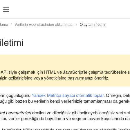
plama
Verilerin web sitesinden aktarılması
Olayların iletimi
iletimi
 API'siyle çalışmak için HTML ve JavaScript'le çalışma tecrübesine 
izin geliştiricisine veya yöneticisine başvurmanızı öneririz.
rilerin çoğunluğunu
Yandex Metrica sayacı otomatik toplar
. Örneğin, beli
 olduğu gibi bazen bu verilerin kendi verilerinizle tamamlanması da gereke
ret parametreleri
denilen ve dilediğiniz gibi belirleyebileceğiniz veri se
 bu veriler gerektiğinde boyutlama ve segmentasyon koşullarında da ku
 JavaScript API'si aracılığıyla sayacın veri deposuna gönderilir. Veril