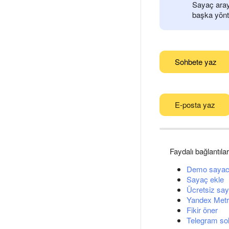
Sayaç aray
başka yönt
Sohbete yaz
E-posta yaz
Faydalı bağlantılar
Demo sayac
Sayaç ekle
Ücretsiz say
Yandex Metri
Fikir öner
Telegram so