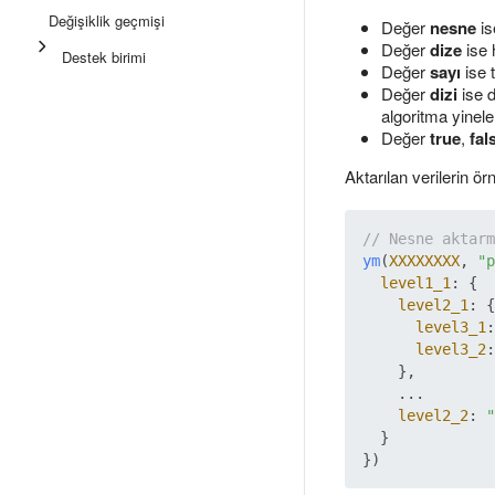
Değişiklik geçmişi
Değer
nesne
is
Değer
dize
ise 
Destek birimi
Değer
sayı
ise 
Değer
dizi
ise d
algoritma yinelem
Değer
true
,
fal
Aktarılan verilerin ör
// Nesne aktarm
ym
(
XXXXXXXX
, 
"p
level1_1
: {

level2_1
: {

level3_1
:
level3_2
:
    },

    ...

level2_2
: 
"
  }
