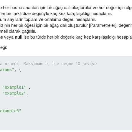
e her nesne anahtarı için bir ağaç dalı oluşturulur ve her değer için alg
her bir farklı dize değeriyle kaç kez karşılaşıldığı hesaplanır.
tüm sayıların toplam ve ortalama değeri hesaplanır.
izinin her bir öğesi için bir ağaç dalı oluşturulur [Parametreler], değer
eli olarak çağırılır.
se
veya
null
ise bu türde her bir değerle kaç kez karşılaşıldığı hesaplan
neği:
a örneği. Maksimum iç içe geçme 10 seviye 
arams"
, { 

 
"example1"
 ,

 
"example2"
,

example3"