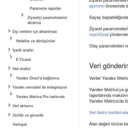
aşımının
öncesinde is
Parametre raporları
Sayaç başlatıldığınd
Ziyaretçi parametrelerini
aktarma
Ziyaret parametrelerin
Dış verilerin içe aktarılması
reachGoal
yöntemleri 
Hedefler ve dönüşümler
Olay parametreleri nes
İçerik analizi
E-Ticaret
Veri gönderi
Veri analizi
Veriler Yandex Metrica
Yandex Direct’e bağlanma
Yandex servisleri ile entegrasyon
Yandex Metrica’ya gön
raporlarında maksimum
Yandex Metrica Pro hakkında
Yandex Metrica’da tüm
Veri aktarımı
Veri iletim kısıtlamala
Gizlilik ve güvenlik
Alan değeri türüne bağ
Varioqub