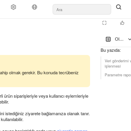
Olayların
Bu yazıda
:
Veri gönderimi 
işlenmesi
sahip olmak gerekir. Bu konuda tecrübeniz
Parametre rapor
rli ürün siparişleriyle veya kullanıcı eylemleriyle
bilir.
tini istediğiniz ziyarete bağlamanıza olanak tanır.
llanılabilir.
er, sayaç başlatıldığı anda veya
ziyaretin zaman