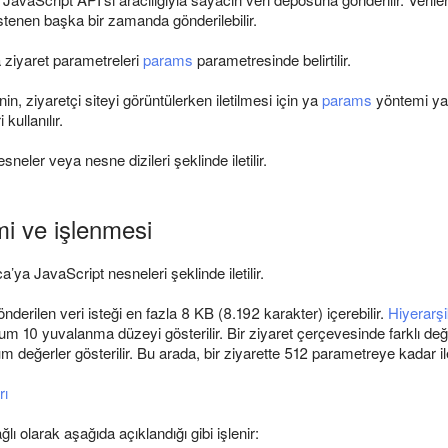
tenen başka bir zamanda gönderilebilir.
a ziyaret parametreleri
params
parametresinde belirtilir.
in, ziyaretçi siteyi görüntülerken iletilmesi için ya
params
yöntemi ya
kullanılır.
neler veya nesne dizileri şeklinde iletilir.
mi ve işlenmesi
’ya JavaScript nesneleri şeklinde iletilir.
derilen veri isteği en fazla 8 KB (8.192 karakter) içerebilir.
Hiyerarşi
 10 yuvalanma düzeyi gösterilir. Bir ziyaret çerçevesinde farklı değe
 değerler gösterilir. Bu arada, bir ziyarette 512 parametreye kadar ileti
rı
lı olarak aşağıda açıklandığı gibi işlenir: