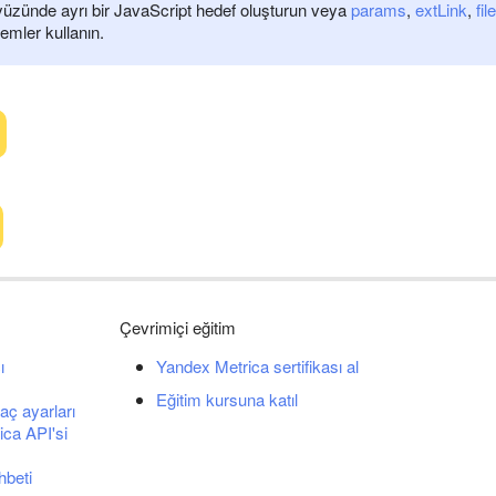
üzünde ayrı bir JavaScript hedef oluşturun veya
params
,
extLink
,
file
emler kullanın.
Çevrimiçi eğitim
ı
Yandex Metrica sertifikası al
Eğitim kursuna katıl
aç ayarları
ca API'si
hbeti