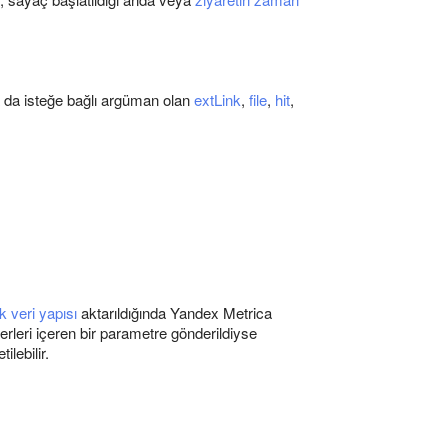
 da isteğe bağlı argüman olan
extLink
,
file
,
hit
,
k veri yapısı
aktarıldığında Yandex Metrica
rleri içeren bir parametre gönderildiyse
lebilir.