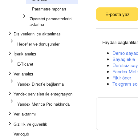
Parametre raporları
E-posta yaz
Ziyaretçi parametrelerini
aktarma
Dış verilerin içe aktarılması
Faydalı bağlantılar
Hedefler ve dönüşümler
Demo sayac
İçerik analizi
Sayaç ekle
E-Ticaret
Ücretsiz say
Yandex Metri
Veri analizi
Fikir öner
Telegram so
Yandex Direct’e bağlanma
Yandex servisleri ile entegrasyon
Yandex Metrica Pro hakkında
Veri aktarımı
Gizlilik ve güvenlik
Varioqub