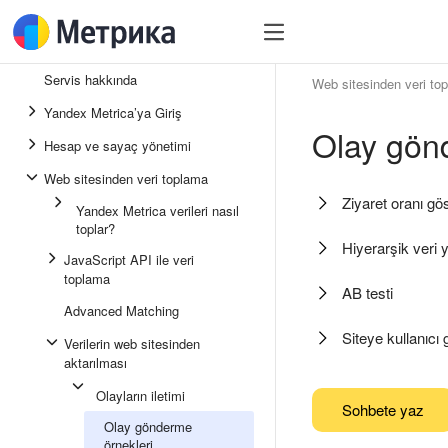
Servis hakkında
Web sitesinden veri to
Yandex Metrica’ya Giriş
Olay gön
Hesap ve sayaç yönetimi
Web sitesinden veri toplama
Ziyaret oranı gös
Yandex Metrica verileri nasıl
toplar?
Hiyerarşik veri y
JavaScript API ile veri
toplama
AB testi
Advanced Matching
Siteye kullanıcı
Verilerin web sitesinden
aktarılması
Olayların iletimi
Sohbete yaz
Olay gönderme
örnekleri