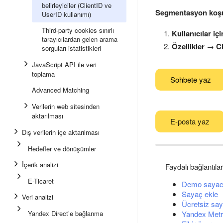
belirleyiciler (ClientID ve
Segmentasyon koşul
UserID kullanımı)
Third-party cookies sınırlı
Kullanıcılar içi
tarayıcılardan gelen arama
Özellikler
→
Cl
sorguları istatistikleri
JavaScript API ile veri
toplama
Sohbete yaz
Advanced Matching
Verilerin web sitesinden
aktarılması
E-posta yaz
Dış verilerin içe aktarılması
Hedefler ve dönüşümler
İçerik analizi
Faydalı bağlantılar
E-Ticaret
Demo sayac
Sayaç ekle
Veri analizi
Ücretsiz say
Yandex Direct’e bağlanma
Yandex Metri