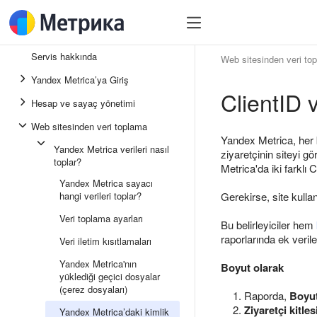
Servis hakkında
Web sitesinden veri to
Yandex Metrica’ya Giriş
ClientID 
Hesap ve sayaç yönetimi
Web sitesinden veri toplama
Yandex Metrica, her b
Yandex Metrica verileri nasıl
ziyaretçinin siteyi gö
toplar?
Metrica'da iki farklı 
Yandex Metrica sayacı
hangi verileri toplar?
Gerekirse, site kullan
Veri toplama ayarları
Bu belirleyiciler hem
raporlarında ek veriler
Veri iletim kısıtlamaları
Yandex Metrica'nın
Boyut olarak
yüklediği geçici dosyalar
(çerez dosyaları)
Raporda,
Boyut
Ziyaretçi kitles
Yandex Metrica’daki kimlik