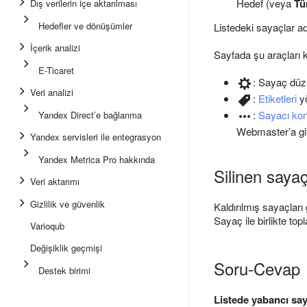
Hedef (veya
Tü
Dış verilerin içe aktarılması
Hedefler ve dönüşümler
Listedeki sayaçlar ad
İçerik analizi
Sayfada şu araçları ku
E-Ticaret
: Sayaç düz
Veri analizi
:
Etiketleri
yö
:
Sayacı kon
Yandex Direct’e bağlanma
Webmaster’a gi
Yandex servisleri ile entegrasyon
Yandex Metrica Pro hakkında
Silinen sayaç
Veri aktarımı
Gizlilik ve güvenlik
Kaldırılmış sayaçları
Sayaç ile birlikte top
Varioqub
Değişiklik geçmişi
Soru-Cevap
Destek birimi
Listede yabancı sa