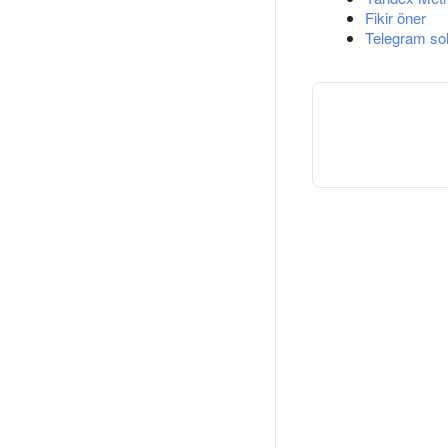
Fikir öner
Telegram so