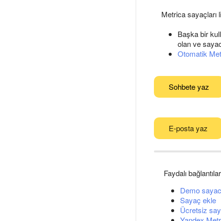
Metrica sayaçları 
Başka bir kull
olan ve sayacı
Otomatik Met
Sohbete yaz
E-posta yaz
Faydalı bağlantılar
Demo sayac
Sayaç ekle
Ücretsiz say
Yandex Metri