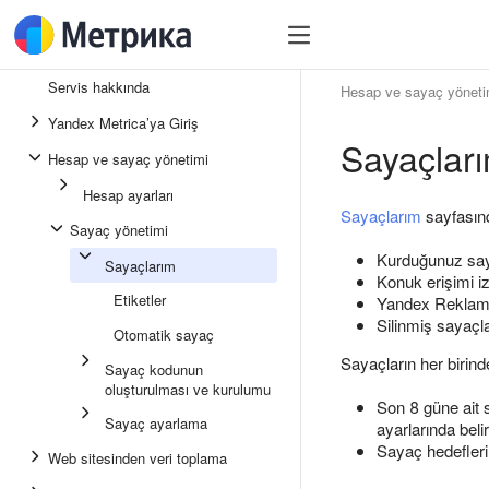
Servis hakkında
Hesap ve sayaç yöneti
Yandex Metrica’ya Giriş
Sayaçlar
Hesap ve sayaç yönetimi
Hesap ayarları
Sayaçlarım
sayfasınd
Sayaç yönetimi
Kurduğunuz say
Sayaçlarım
Konuk erişimi iz
Etiketler
Yandex Reklam A
Silinmiş sayaçl
Otomatik sayaç
Sayaçların her birinde
Sayaç kodunun
oluşturulması ve kurulumu
Son 8 güne ait s
Sayaç ayarlama
ayarlarında belir
Sayaç hedefleri.
Web sitesinden veri toplama