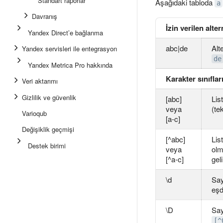
Standart raporlar
Aşağıdaki tabloda
a
Davranış
İzin verilen alter
Yandex Direct’e bağlanma
abc|de
Alt
Yandex servisleri ile entegrasyon
de
Yandex Metrica Pro hakkında
Karakter sınıflar
Veri aktarımı
Gizlilik ve güvenlik
[abc]
Lis
veya
(te
Varioqub
[a-c]
Değişiklik geçmişi
[^abc]
Lis
Destek birimi
veya
olm
[^a-c]
geli
\d
Say
eşd
\D
Say
[^