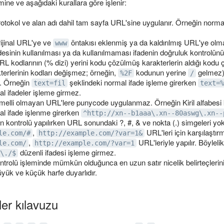
ine ve aşağıdaki kurallara göre işlenir:
rotokol ve alan adı dahil tam sayfa URL'sine uygulanır. Örneğin normal
rijinal URL'ye ve
öntakısı eklenmiş ya da kaldırılmış URL'ye olmak
www
desinin kullanılması ya da kullanılmaması ifadenin doğruluk kontrolünü
RL kodlarının (% dizi) yerini kodu çözülmüş karakterlerin aldığı kod
terlerinin kodları değişmez; örneğin,
kodunun yerine
gelmez)
%2F
/
r. Örneğin
şeklindeki normal ifade işleme girerken
text=fil
text=%
al ifadeler işleme girmez.
temelli olmayan URL'lere punycode uygulanmaz. Örneğin Kiril alfabesi 
al ifade işlenme girerken
^http://xn--b1aaa\.xn--80aswg\.xn--
in kontrolü yapılırken URL sonundaki ?, #, & ve nokta (.) simgeleri yok
,
URL'leri için karşılaştır
le.com/#
http://example.com/?var=1&
,
URL'leriyle yapılır. Böyleli
le.com/
http://example.com/?var=1
düzenli ifadesi işleme girmez.
\./$
trolü işleminde mümkün olduğunca en uzun satır nicelik belirteçlerinin 
yük ve küçük harfe duyarlıdır.
ler kılavuzu