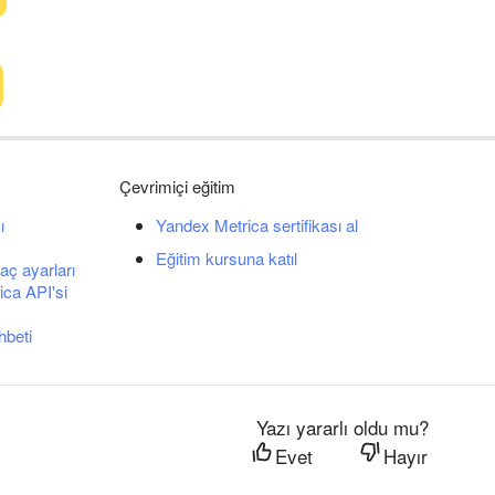
Çevrimiçi eğitim
ı
Yandex Metrica sertifikası al
Eğitim kursuna katıl
aç ayarları
ca API'si
hbeti
Yazı yararlı oldu mu?
Evet
Hayır