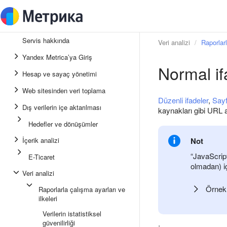
Servis hakkında
Veri analizi
Raporlarl
Yandex Metrica’ya Giriş
Normal if
Hesap ve sayaç yönetimi
Web sitesinden veri toplama
Düzenli ifadeler
,
Sayf
Dış verilerin içe aktarılması
kaynakları gibi URL a
Hedefler ve dönüşümler
İçerik analizi
Not
“JavaScript
E-Ticaret
olmadan) iç
Veri analizi
Örnek
Raporlarla çalışma ayarları ve
ilkeleri
Verilerin istatistiksel
güvenilirliği