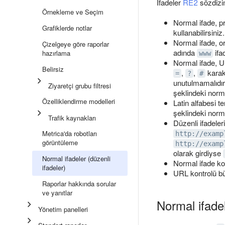
İfadeler
RE2
sözdizim
Örnekleme ve Seçim
Normal ifade, p
Grafiklerde notlar
kullanabilirsiniz.
Normal ifade, o
Çizelgeye göre raporlar
adında
ifa
hazırlama
www
Normal ifade, U
Belirsiz
,
,
karak
=
?
#
unutulmamalıdı
Ziyaretçi grubu filtresi
şeklindeki norm
Özelliklendirme modelleri
Latin alfabesi 
şeklindeki norm
Trafik kaynakları
Düzenli ifadeler
Metrica'da robotları
http://examp
görüntüleme
http://examp
olarak girdiyse
Normal ifadeler (düzenli
Normal ifade kon
ifadeler)
URL kontrolü bü
Raporlar hakkında sorular
ve yanıtlar
Normal ifade
Yönetim panelleri