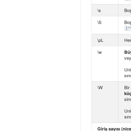
\s
Boş
\S
Boş
[^
\pL
Her
\w
Büy
vey
Uni
sını
\W
Bir
küç
sim
Uni
sını
Giriş sayısı (nice