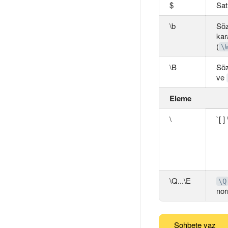
$
Sat
\b
Söz
kar
(
\
\B
Söz
ve
Eleme
\
`[ ]
\Q...\E
\Q
nor
Sohbete yaz