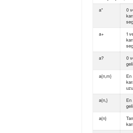
a*
0 v
kar
seçi
a+
1 v
kar
seçi
a?
0 v
gel
a{n,m}
En
kar
uzu
a{n,}
En
geli
a{n}
Ta
karş