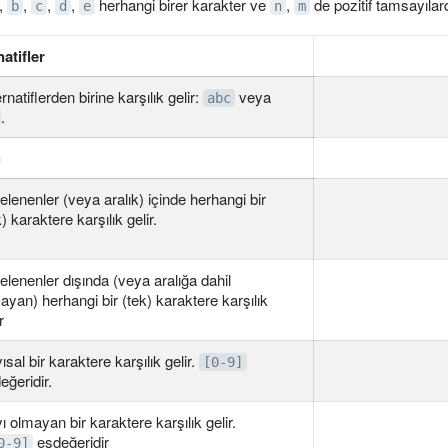
,
,
,
,
herhangi birer karakter ve
,
de pozitif tamsayılard
b
c
d
e
n
m
natifler
ernatiflerden birine karşılık gelir:
veya
abc
.
ı
telenenler (veya aralık) içinde herhangi bir
k) karaktere karşılık gelir.
telenenler dışında (veya aralığa dahil
ayan) herhangi bir (tek) karaktere karşılık
r
ısal bir karaktere karşılık gelir.
[0-9]
eğeridir.
ı olmayan bir karaktere karşılık gelir.
eşdeğeridir
0-9]