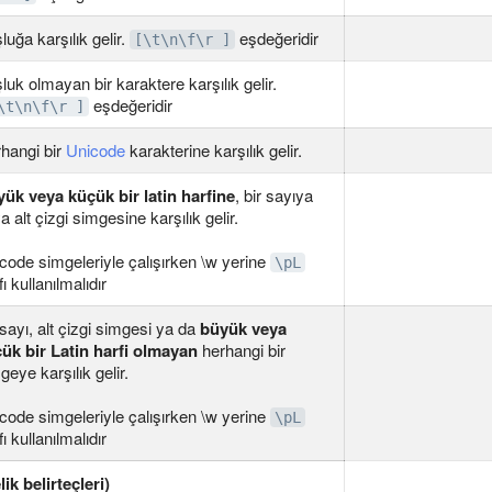
luğa karşılık gelir.
eşdeğeridir
[\t\n\f\r ]
luk olmayan bir karaktere karşılık gelir.
eşdeğeridir
\t\n\f\r ]
hangi bir
Unicode
karakterine karşılık gelir.
ük veya küçük bir latin harfine
, bir sayıya
a alt çizgi simgesine karşılık gelir.
code simgeleriyle çalışırken \w yerine
\pL
fı kullanılmalıdır
 sayı, alt çizgi simgesi ya da
büyük veya
ük bir Latin harfi olmayan
herhangi bir
geye karşılık gelir.
code simgeleriyle çalışırken \w yerine
\pL
fı kullanılmalıdır
lik belirteçleri)