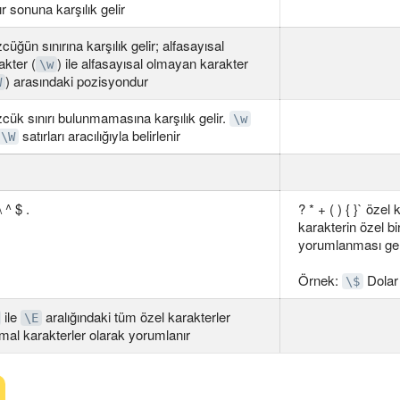
ır sonuna karşılık gelir
cüğün sınırına karşılık gelir; alfasayısal
akter (
) ile alfasayısal olmayan karakter
\w
) arasındaki pozisyondur
W
cük sınırı bulunmamasına karşılık gelir.
\w
satırları aracılığıyla belirlenir
\W
 \ ^ $ .
? * + ( ) { }` özel
karakterin özel b
yorumlanması gere
Örnek:
Dolar 
\$
ile
aralığındaki tüm özel karakterler
\E
mal karakterler olarak yorumlanır