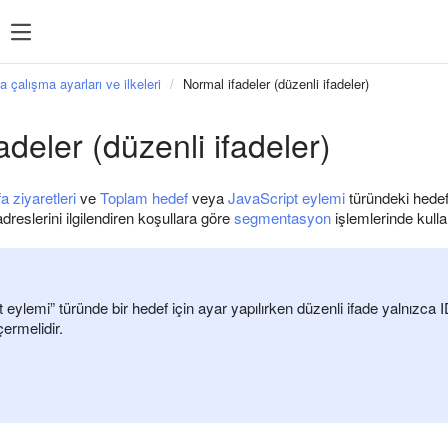
a çalışma ayarları ve ilkeleri
Normal ifadeler (düzenli ifadeler)
adeler (düzenli ifadeler)
a ziyaretleri
ve
Toplam hedef
veya
JavaScript eylemi
türündeki hedefl
dreslerini ilgilendiren koşullara göre
segmentasyon
işlemlerinde kullanı
 eylemi” türünde bir hedef için ayar yapılırken düzenli ifade yalnızca I
ermelidir.