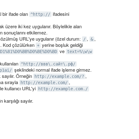
 bir ifade olan
ifadesini
^http://
 üzere iki kez uygulanır. Böylelikle alan
n sonuçlarını etkilemez.
u çözülmüş URL'ye uygulanır (özel durum:
,
,
/
&
. Kod çözülürken
yerine boşluk geldiği
+
ve
D1%81%D0%BB%D0%BE%D0%BD
text=%\w\w
kullanılan
^http://ввв\.сайт\.рф/
şeklindeki normal ifade işleme girmez.
p1ai/
 sayılır. Örneğin
,
http://example.com/?
ma sırayla
,
http://example.com/
kle kullanıcı URL'yi
http://example.com./
karşılığı sayılır.