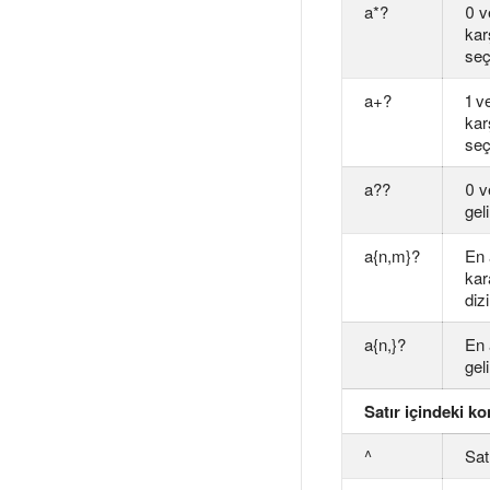
a*?
0 v
karş
seçi
a+?
1 v
karş
seçi
a??
0 v
gel
a{n,m}?
En
kar
dizi
a{n,}?
En
geli
Satır içindeki k
^
Sat