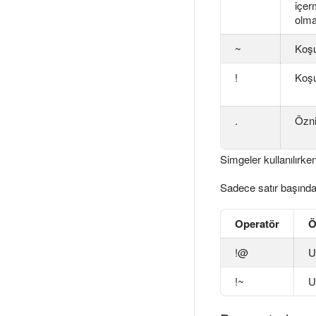
içer
olma
~
Koşu
!
Koşu
.
Özni
Simgeler kullanılırke
Sadece satır başında
Operatör
Ö
!@
U
!~
U