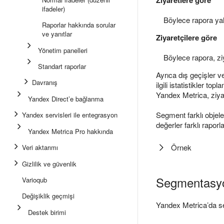
ifadeler)
Böylece rapora yaln
Raporlar hakkında sorular
ve yanıtlar
Ziyaretçilere göre
Yönetim panelleri
Böylece rapora, ziya
Standart raporlar
Ayrıca dış geçişler v
Davranış
ilgili istatistikler t
Yandex Metrica, ziya
Yandex Direct’e bağlanma
Segment farklı objele
Yandex servisleri ile entegrasyon
değerler farklı raporlar
Yandex Metrica Pro hakkında
Örnek
Veri aktarımı
Gizlilik ve güvenlik
Segmentasy
Varioqub
Değişiklik geçmişi
Yandex Metrica’da se
Destek birimi