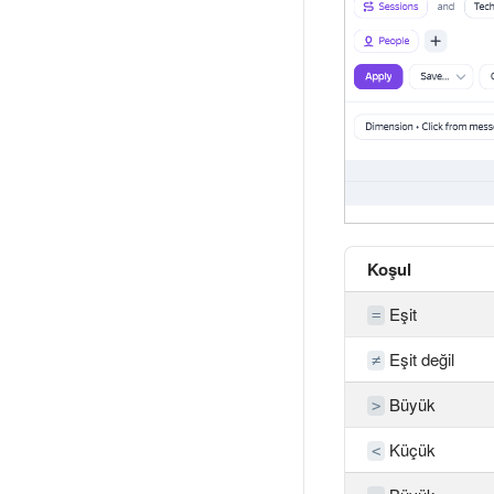
Koşul
Eşit
=
Eşit değil
≠
Büyük
>
Küçük
<