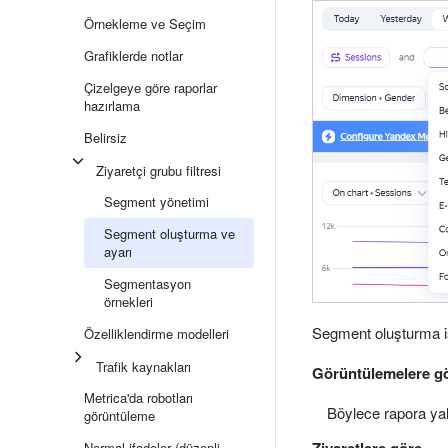
Örnekleme ve Seçim
Grafiklerde notlar
Çizelgeye göre raporlar
hazırlama
Belirsiz
Ziyaretçi grubu filtresi
Segment yönetimi
Segment oluşturma ve
ayarı
Segmentasyon
örnekleri
Segment oluşturma i
Özelliklendirme modelleri
Trafik kaynakları
Görüntülemelere g
Metrica'da robotları
Böylece rapora yaln
görüntüleme
Ziyaretlere göre
Normal ifadeler (düzenli