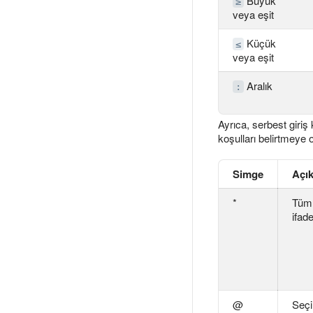
Büyük
≥
veya eşit
Küçük
≤
veya eşit
Aralık
:
Ayrıca, serbest giriş 
koşulları belirtmeye o
Simge
Açı
*
Tüm 
ifad
@
Seçil