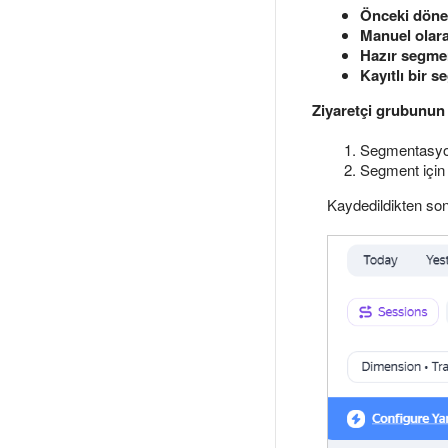
Önceki dön
Manuel olara
Hazır segme
Kayıtlı bir 
Ziyaretçi grubunun
Segmentasyo
Segment için 
Kaydedildikten s