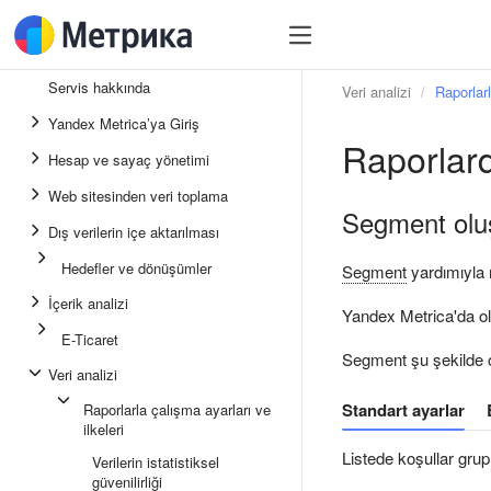
Servis hakkında
Veri analizi
Raporlarl
Yandex Metrica’ya Giriş
Raporlar
Hesap ve sayaç yönetimi
Web sitesinden veri toplama
Segment olu
Dış verilerin içe aktarılması
Hedefler ve dönüşümler
Segment
yardımıyla m
İçerik analizi
Yandex Metrica'da olu
E-Ticaret
Segment şu şekilde ol
Veri analizi
Standart ayarlar
Raporlarla çalışma ayarları ve
ilkeleri
Listede koşullar grupla
Verilerin istatistiksel
güvenilirliği