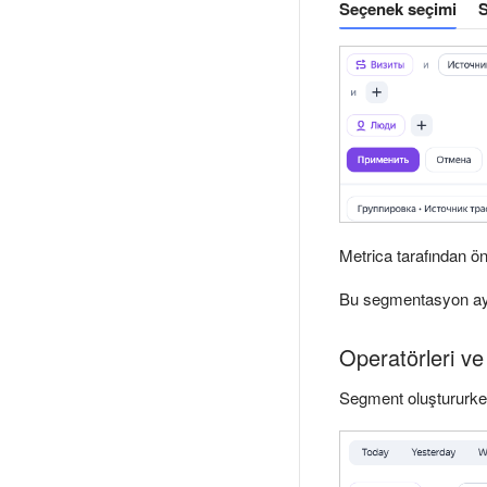
Seçenek seçimi
S
Metrica tarafından ön
Bu segmentasyon aya
Operatörleri ve
Segment oluştururken 