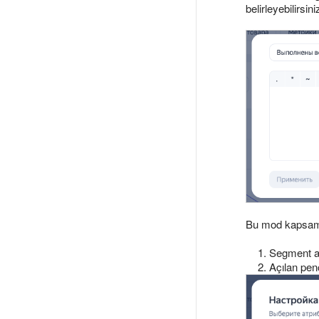
belirleyebilirsini
Bu mod kapsamın
Segment a
Açılan penc