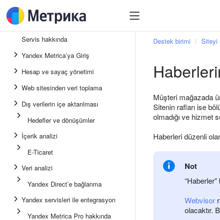
Servis hakkında
Destek birimi
Siteyi 
Yandex Metrica’ya Giriş
Haberleri
Hesap ve sayaç yönetimi
Web sitesinden veri toplama
Müşteri mağazada ürü
Dış verilerin içe aktarılması
Sitenin rafları ise b
olmadığı ve hizmet s
Hedefler ve dönüşümler
İçerik analizi
Haberleri düzenli ol
E-Ticaret
Not
Veri analizi
“Haberler”
Yandex Direct’e bağlanma
Yandex servisleri ile entegrasyon
Webvisor
r
olacaktır. 
Yandex Metrica Pro hakkında