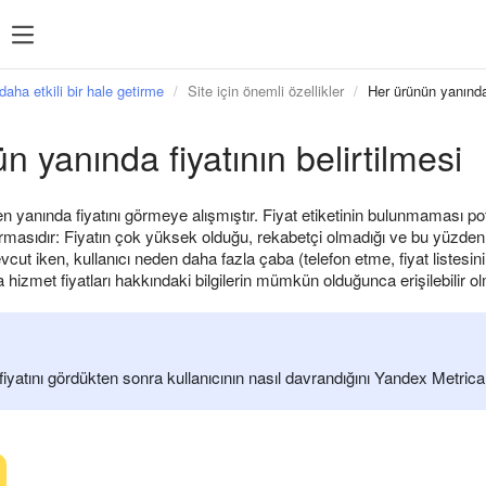
daha etkili bir hale getirme
Site için önemli özellikler
Her ürünün yanında 
n yanında fiyatının belirtilmesi
yanında fiyatını görmeye alışmıştır. Fiyat etiketinin bulunmaması pota
asıdır: Fiyatın çok yüksek olduğu, rekabetçi olmadığı ve bu yüzden belir
mevcut iken, kullanıcı neden daha fazla çaba (telefon etme, fiyat listes
hizmet fiyatları hakkındaki bilgilerin mümkün olduğunca erişilebilir ol
fiyatını gördükten sonra kullanıcının nasıl davrandığını Yandex Metric