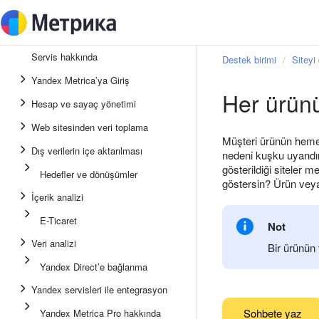
Servis hakkında
Destek birimi
Siteyi 
Yandex Metrica’ya Giriş
Her ürünü
Hesap ve sayaç yönetimi
Web sitesinden veri toplama
Müşteri ürünün hemen 
Dış verilerin içe aktarılması
nedeni kuşku uyandırm
gösterildiği siteler 
Hedefler ve dönüşümler
göstersin? Ürün veya 
İçerik analizi
E-Ticaret
Not
Veri analizi
Bir ürünün 
Yandex Direct’e bağlanma
Yandex servisleri ile entegrasyon
Sohbete yaz
Yandex Metrica Pro hakkında