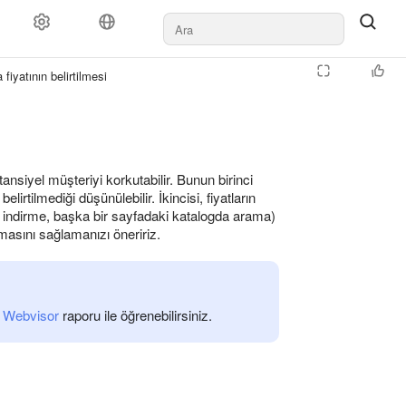
fiyatının belirtilmesi
nsiyel müşteriyi korkutabilir. Bunun birinci
tilmediği düşünülebilir. İkincisi, fiyatların
ini indirme, başka bir sayfadaki katalogda arama)
masını sağlamanızı öneririz.
a
Webvisor
raporu ile öğrenebilirsiniz.