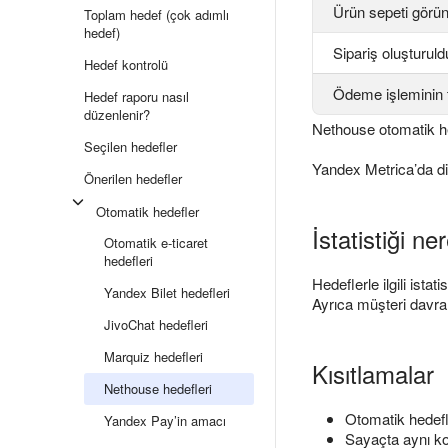
Ürün sepeti görü
Toplam hedef (çok adımlı
hedef)
Sipariş oluşturuld
Hedef kontrolü
Ödeme işleminin
Hedef raporu nasıl
düzenlenir?
Nethouse otomatik he
Seçilen hedefler
Yandex Metrica’da diğ
Önerilen hedefler
Otomatik hedefler
İstatistiği n
Otomatik e-ticaret
hedefleri
Hedeflerle ilgili istat
Yandex Bilet hedefleri
Ayrıca müşteri davran
JivoChat hedefleri
Marquiz hedefleri
Kısıtlamalar
Nethouse hedefleri
Otomatik hedefl
Yandex Pay’in amacı
Sayaçta aynı ko