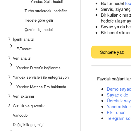
Yandex Split hedefi
Bu tür hedef
to
Servis, ziyaretç
Turbo sitelerdeki hedefler
Bir kullanıcının
Hedefe göre gelir
hedefe ulaşmayı
Sayaç ya da hed
Çevrimdışı hedef
Bir hedef silmen
İçerik analizi
E-Ticaret
Sohbete yaz
Veri analizi
Yandex Direct’e bağlanma
Yandex servisleri ile entegrasyon
Faydalı bağlantılar
Yandex Metrica Pro hakkında
Demo sayac
Sayaç ekle
Veri aktarımı
Ücretsiz say
Gizlilik ve güvenlik
Yandex Metri
Fikir öner
Varioqub
Telegram so
Değişiklik geçmişi