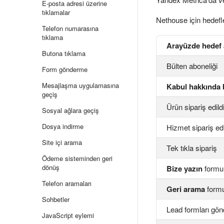
E-posta adresi üzerine
tıklamalar
Nethouse için hedefle
Telefon numarasına
tıklama
Arayüzde hedef 
Butona tıklama
Bülten aboneliği
Form gönderme
Mesajlaşma uygulamasına
Kabul hakkında 
geçiş
Ürün sipariş edild
Sosyal ağlara geçiş
Dosya indirme
Hizmet sipariş edi
Site içi arama
Tek tıkla sipariş
Ödeme sisteminden geri
dönüş
Bize yazın
formu
Telefon aramaları
Geri arama
form
Sohbetler
Lead formları gön
JavaScript eylemi