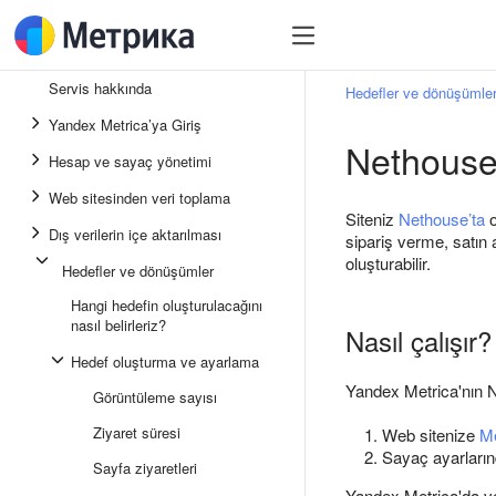
Servis hakkında
Hedefler ve dönüşümle
Yandex Metrica’ya Giriş
Nethouse 
Hesap ve sayaç yönetimi
Web sitesinden veri toplama
Siteniz
Nethouse’ta
o
Dış verilerin içe aktarılması
sipariş verme, satın
oluşturabilir.
Hedefler ve dönüşümler
Hangi hedefin oluşturulacağını
nasıl belirleriz?
Nasıl çalışır?
Hedef oluşturma ve ayarlama
Yandex Metrica'nın Ne
Görüntüleme sayısı
Ziyaret süresi
Web sitenize
Me
Sayaç ayarları
Sayfa ziyaretleri
Yandex Metrica'da v