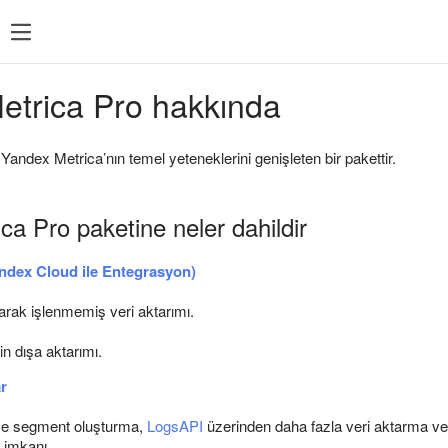
etrica Pro hakkında
andex Metrica’nın temel yeteneklerini genişleten bir pakettir.
ca Pro paketine neler dahildir
ndex Cloud ile Entegrasyon)
rak işlenmemiş veri aktarımı.
in dışa aktarımı.
ar
ve segment oluşturma,
LogsAPI
üzerinden daha fazla veri aktarma v
 imkanı.