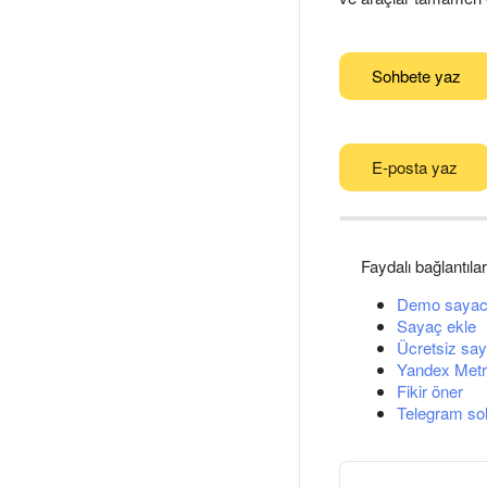
Sohbete yaz
E-posta yaz
Faydalı bağlantılar
Demo sayac
Sayaç ekle
Ücretsiz say
Yandex Metri
Fikir öner
Telegram so