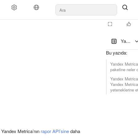
Yandex 
Bu yazıda
:
Yandex Metrica
paketine neler d
Yandex Metrica
Yandex Metrica
yeteneklerine et
e Yandex Metrica’nın
rapor API’sine
daha