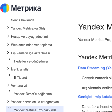
Servis hakkında
Yandex M
Yandex Metrica’ya Giriş
Hesap ve sayaç yönetimi
Yandex Metrica Pro, Y
Web sitesinden veri toplama
Dış verilerin içe aktarılması
Yandex Metri
Hedefler ve dönüşümler
Data Streaming (Ya
İçerik analizi
E-Ticaret
Gerçek zamanlı ola
Veri analizi
Arşivlenmiş veriler
Yandex Direct’e bağlanma
Genişletilmiş kotal
Yandex servisleri ile entegrasyon
Daha fazla hedef 
Yandex Metrica Pro hakkında
fazla sorgu yapma