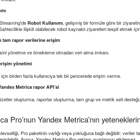
ımı
 Streaming'de
Robot Kullanımı
, gelişmiş bir formüle göre bir ziyaretin
ahtecilikle ilişkili olabilecek robot kaynaklı ziyaretleri tespit etmek için
tam rapor verilerine erişim
ini yönetme ve örnekleme olmadan veri alma imkanı.
erişim yönetimi
için birden fazla kullanıcıya tek bir pencerede erişim verme.
 Yandex Metrica rapor API’si
zetler oluşturma, raporlar oluşturma, tam grup ve metrik seti desteği,
ca Pro’nun Yandex Metrica’nın yeteneklerin
evselliği, Pro paketinin varlığı veya yokluğuna bağlı değildir: veriler 
işilebilir. Ayrıca, Yandex Metrica Pro reklam ayarlarınızı etkilemez.