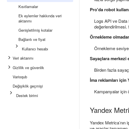
Kısıtlamalar
Pro'da robot kullan
Ek eylemler hakkında veri
Logs API ve Data
aktarımı
değerlendirilmesi. S
Genişletilmiş kotalar
Örnekleme olmadan 
Bağlantı ve fiyat
Örnekleme seviyes
Kullanıcı hesabı
Veri aktarımı
Sayaçlara merkezi 
Gizlilik ve güvenlik
Birden fazla sayaç 
Varioqub
İma reklamları için
Değişiklik geçmişi
Kampanyalar için ö
Destek birimi
Yandex Metri
Yandex Metrica’nın işl
ve araçlar tamamen er