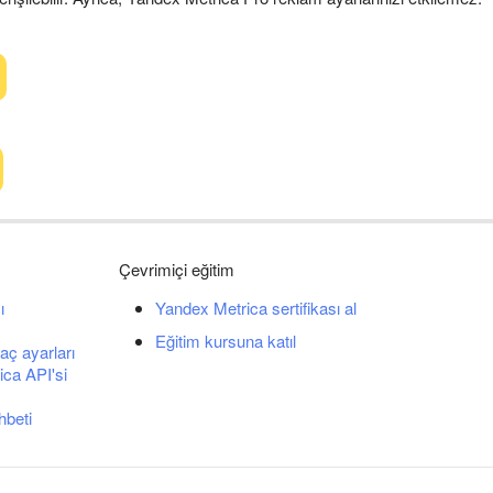
Çevrimiçi eğitim
ı
Yandex Metrica sertifikası al
Eğitim kursuna katıl
aç ayarları
ca API'si
hbeti