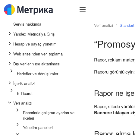
Servis hakkında
Veri analizi
Standart 
Yandex Metrica’ya Giriş
“Promosy
Hesap ve sayaç yönetimi
Web sitesinden veri toplama
Rapor, reklam materya
Dış verilerin içe aktarılması
Raporu görüntüleyin
Hedefler ve dönüşümler
İçerik analizi
Rapor ne işe
E-Ticaret
Veri analizi
Rapor, sitede yürütül
Bannere tıklayan ziy
Raporlarla çalışma ayarları ve
ilkeleri
Yönetim panelleri
Rapor alma k