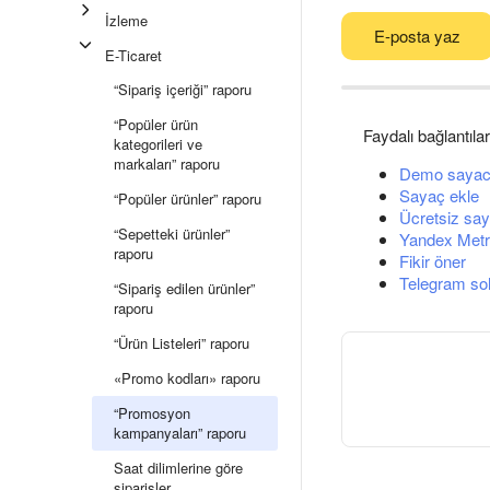
İzleme
E-posta yaz
E-Ticaret
“Sipariş içeriği” raporu
“Popüler ürün
Faydalı bağlantılar
kategorileri ve
markaları” raporu
Demo sayac
Sayaç ekle
“Popüler ürünler” raporu
Ücretsiz say
“Sepetteki ürünler”
Yandex Metri
raporu
Fikir öner
Telegram so
“Sipariş edilen ürünler”
raporu
“Ürün Listeleri” raporu
«Promo kodları» raporu
“Promosyon
kampanyaları” raporu
Saat dilimlerine göre
siparişler