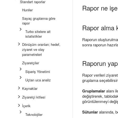
Standart raporlar
Rapor ne işe
Huniler
Sayaç gruplarına göre
rapor
Rapor alma k
Turbo sitelere ait
istatistikler
Raporun oluşturulması 
Dönüşüm oranları; hedef,
sonra raporun hazırla
ziyaret ve olay
parametreleri
Raporun yapıs
Ziyaretçiler
Sipariş Yönetimi
Rapor verileri ziyare
Uçtan uca analiz
gruplama seçebilirsin
Kaynaklar
Gruplamalar
alanı i
değiştirerek, tablodak
Ziyaretçi kitlesi
görüntülenmeyi değişti
İçerik
Sütunlar
alanında, be
Teknolojiler