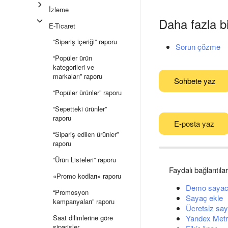
İzleme
Daha fazla bi
E-Ticaret
“Sipariş içeriği” raporu
Sorun çözme
“Popüler ürün
kategorileri ve
markaları” raporu
Sohbete yaz
“Popüler ürünler” raporu
“Sepetteki ürünler”
raporu
E-posta yaz
“Sipariş edilen ürünler”
raporu
“Ürün Listeleri” raporu
Faydalı bağlantılar
«Promo kodları» raporu
Demo sayac
“Promosyon
Sayaç ekle
kampanyaları” raporu
Ücretsiz say
Saat dilimlerine göre
Yandex Metri
siparişler