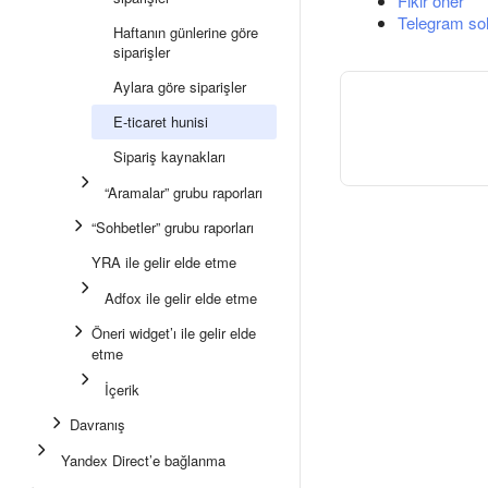
Fikir öner
Telegram so
Haftanın günlerine göre
siparişler
Aylara göre siparişler
E-ticaret hunisi
Sipariş kaynakları
“Aramalar” grubu raporları
“Sohbetler” grubu raporları
YRA ile gelir elde etme
Adfox ile gelir elde etme
Öneri widget’ı ile gelir elde
etme
İçerik
Davranış
Yandex Direct’e bağlanma