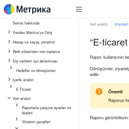
Servis hakkında
Veri analizi
Standart 
Yandex Metrica’ya Giriş
“E-ticaret
Hesap ve sayaç yönetimi
Web sitesinden veri toplama
Rapor, kullanıcının be
Dış verilerin içe aktarılması
Dönüşümler, ziyaretçi
Hedefler ve dönüşümler
edilir.
İçerik analizi
E-Ticaret
Önemli
Veri analizi
Raporun her
Raporlarla çalışma ayarları ve
ilkeleri
Raporu görüntüleyin
Yönetim panelleri