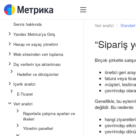
Servis hakkında
Veri analizi
Standart 
Yandex Metrica’ya Giriş
“Sipariş 
Hesap ve sayaç yönetimi
Web sitesinden veri toplama
Birçok şirkette satışı
Dış verilerin içe aktarılması
önetici geri arayı
Hedefler ve dönüşümler
fatura veya ticar
İçerik analizi
müşteri, teslim
çevrimdışı olar
E-Ticaret
Genellikle, bu eylem
Veri analizi
değildir. Bu nedenle:
Raporlarla çalışma ayarları ve
ilkeleri
hangi ziyaretle
çevrimdışı etkin
Yönetim panelleri
çevrimdışı dönü