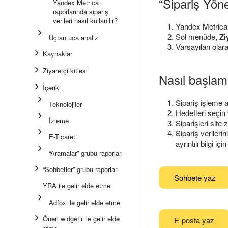
“Sipariş Yön
Yandex Metrica
raporlarında sipariş
verileri nasıl kullanılır?
Yandex Metrica 
Sol menüde,
Zi
Uçtan uca analiz
Varsayılan olar
Kaynaklar
Ziyaretçi kitlesi
Nasıl başlam
İçerik
Sipariş işleme aş
Teknolojiler
Hedefleri seçin 
İzleme
Siparişleri site z
Sipariş verileri
E-Ticaret
ayrıntılı bilgi içi
“Aramalar” grubu raporları
“Sohbetler” grubu raporları
Sohbete yaz
YRA ile gelir elde etme
Adfox ile gelir elde etme
Öneri widget’ı ile gelir elde
E-posta yaz