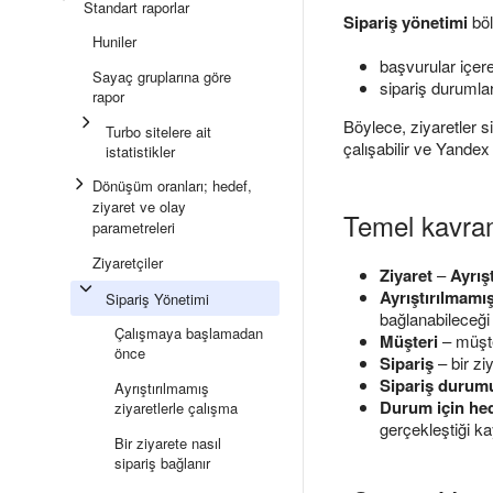
Standart raporlar
Sipariş yönetimi
böl
Huniler
başvurular içere
Sayaç gruplarına göre
sipariş durumları
rapor
Böylece, ziyaretler 
Turbo sitelere ait
çalışabilir ve Yandex 
istatistikler
Dönüşüm oranları; hedef,
ziyaret ve olay
Temel kavra
parametreleri
Ziyaretçiler
Ziyaret
–
Ayrış
Ayrıştırılmamış
Sipariş Yönetimi
bağlanabileceği 
Çalışmaya başlamadan
Müşteri
– müşter
önce
Sipariş
– bir zi
Sipariş durum
Ayrıştırılmamış
Durum için he
ziyaretlerle çalışma
gerçekleştiği kay
Bir ziyarete nasıl
sipariş bağlanır