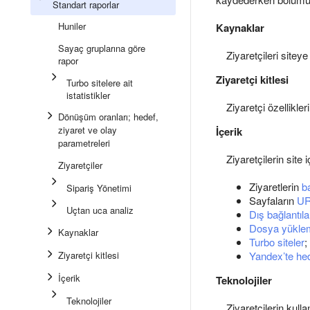
Standart raporlar
Huniler
Kaynaklar
Sayaç gruplarına göre
Ziyaretçileri sitey
rapor
Ziyaretçi kitlesi
Turbo sitelere ait
istatistikler
Ziyaretçi özellikler
Dönüşüm oranları; hedef,
ziyaret ve olay
İçerik
parametreleri
Ziyaretçilerin site i
Ziyaretçiler
Ziyaretlerin
b
Sipariş Yönetimi
Sayfaların
UR
Uçtan uca analiz
Dış bağlantıl
Dosya yüklem
Kaynaklar
Turbo siteler
;
Ziyaretçi kitlesi
Yandex’te he
İçerik
Teknolojiler
Teknolojiler
Ziyaretçilerin kulla