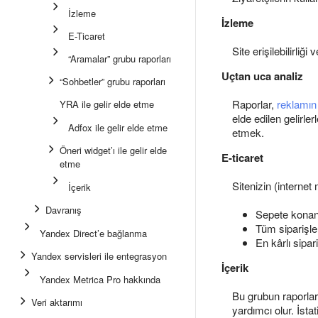
İzleme
İzleme
E-Ticaret
Site erişilebilirliği
“Aramalar” grubu raporları
Uçtan uca analiz
“Sohbetler” grubu raporları
Raporlar,
reklamın
YRA ile gelir elde etme
elde edilen gelirle
Adfox ile gelir elde etme
etmek.
Öneri widget’ı ile gelir elde
E-ticaret
etme
Sitenizin (interne
İçerik
Davranış
Sepete konan 
Tüm siparişler
Yandex Direct’e bağlanma
En kârlı sipar
Yandex servisleri ile entegrasyon
İçerik
Yandex Metrica Pro hakkında
Bu grubun raporları
Veri aktarımı
yardımcı olur. İsta