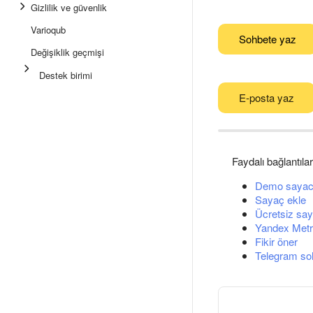
Gizlilik ve güvenlik
Varioqub
Sohbete yaz
Değişiklik geçmişi
Destek birimi
E-posta yaz
Faydalı bağlantılar
Demo sayac
Sayaç ekle
Ücretsiz say
Yandex Metri
Fikir öner
Telegram so