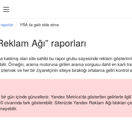
raporlar
YRA ile gelir elde etme
eklam Ağı” raporları
katılmış olan site sahibi bu rapor grubu sayesinde reklam gösterimler
tırabilir. Örneğin, arama motoruna girilen arama sorgusu dahil en karlı tr
izlemek ve her bir ziyaretçinin siteye bıraktığı ortalama geliri kontrol ed
 bir gün içinde güncellenir. Yandex Metrica'da gösterilen gelirlerle ilg
10 civarında fark gösterebilir. Sitenizde Yandex Reklam Ağı blokları ç
eyebilir.