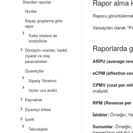
Rapor alma k
Standart raporlar
Huniler
Raporu görüntüleme
Sayaç gruplarına göre
rapor
Varsayılan olarak “Pa
Turbo sitelere ait
istatistikler
Raporlarda g
Dönüşüm oranları; hedef,
ziyaret ve olay
ARPU (average reve
parametreleri
Ziyaretçiler
eCPM (effective cos
Sipariş Yönetimi
CPMV (cost per mil
Uçtan uca analiz
maliyeti.
Kaynaklar
RPM (Revenue per m
Ziyaretçi kitlesi
İstekler
: Örneğin, Y
İçerik
Sunumlar
: Örneğin,
Teknolojiler
banner'ların olduğu) i