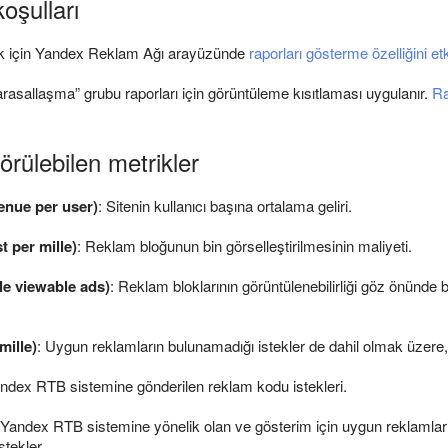
oşulları
k için Yandex Reklam Ağı arayüzünde
raporları gösterme özelliğini et
rasallaşma” grubu raporları için görüntüleme kısıtlaması uygulanır.
Ra
örülebilen metrikler
nue per user)
: Sitenin kullanıcı başına ortalama geliri.
t per mille)
: Reklam bloğunun bin görselleştirilmesinin maliyeti.
le viewable ads)
: Reklam bloklarının görüntülenebilirliği göz önünde
ille)
: Uygun reklamların bulunamadığı istekler de dahil olmak üzere, 
andex RTB sistemine gönderilen reklam kodu istekleri.
 Yandex RTB sistemine yönelik olan ve gösterim için uygun reklamların
stekler.