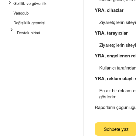
Gizlilik ve güvenlik
YRA, cihazlar
Varioqub
Ziyaretçilerin siteyi
Değişiklik geçmişi
YRA, tarayıcılar
Destek birimi
Ziyaretçilerin siteyi
YRA, engellenen re
Kullanıcı tarafında
YRA, reklam olaylı 
En az bir reklam e
gösterim.
Raporların çoğunluğ
Sohbete yaz