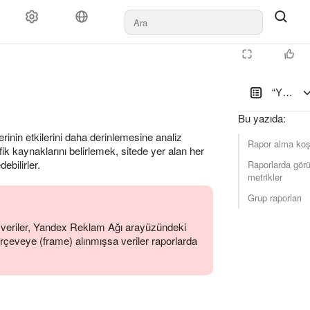
“Yandex 
Bu yazıda
:
inin etkilerini daha derinlemesine analiz
Rapor alma koşu
afik kaynaklarını belirlemek, sitede yer alan her
ebilirler.
Raporlarda görü
metrikler
Grup raporları
ili veriler, Yandex Reklam Ağı arayüzündeki
erçeveye (frame) alınmışsa veriler raporlarda