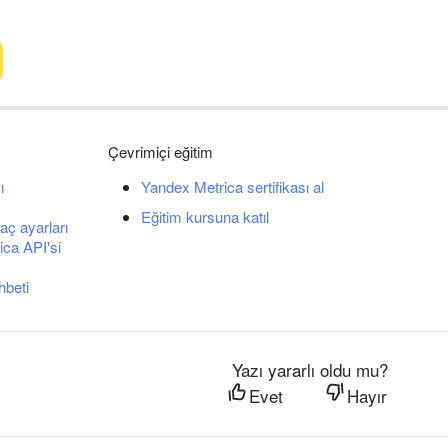
Çevrimiçi eğitim
ı
Yandex Metrica sertifikası al
Eğitim kursuna katıl
aç ayarları
ca API'si
hbeti
Yazı yararlı oldu mu?
Evet
Hayır