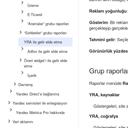
İzleme
Reklam yoğunluğu
E-Ticaret
Gösterim
: Bir rekl
“Aramalar” grubu raporları
gerçekleşip gerçek
“Sohbetler” grubu raporları
Tahmini gelir
: Seçi
YRA ile gelir elde etme
Görünürlük yüzdes
Adfox ile gelir elde etme
Öneri widget’ı ile gelir elde
etme
Grup raporlar
İçerik
Raporlar menüde
Ra
Davranış
Yandex Direct’e bağlanma
YRA, kaynaklar
Yandex servisleri ile entegrasyon
Göstergeleri, site 
Yandex Metrica Pro hakkında
YRA, coğrafya
Veri aktarımı
Göstergeleri, site 