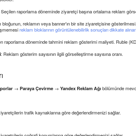
: Seçilen raporlama döneminde ziyaretçi başına ortalama reklam görse
am bloğunun, reklamın veya banner'ın bir site ziyaretçisine gösterilme
leşmemesi
reklam bloklarının görüntülenebilirlik sonuçları dikkate alına
len raporlama döneminde tahmini reklam gösterimi maliyeti. Ruble (KD
i
: Reklam gösterim sayısının ilgili görselleştirme sayısına oranı.
ı
porlar
→
Paraya Çevirme
→
Yandex Reklam Ağı
bölümünde mevcutt
ziyaretçilerin trafik kaynaklarına göre değerlendirmenizi sağlar.
ziyaretçilerin coğrafi konumlarına göre değerlendirmenizi sağlar.