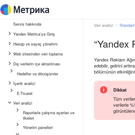
Servis hakkında
Veri analizi
Standart 
Yandex Metrica’ya Giriş
“Yandex R
Hesap ve sayaç yönetimi
Web sitesinden veri toplama
Yandex Reklam Ağına 
Dış verilerin içe aktarılması
edebilir, gelirini art
bölümünün etkinliğini 
Hedefler ve dönüşümler
İçerik analizi
Dikkat
E-Ticaret
Tüm veriler
Veri analizi
verilerle %
görüntülenm
Raporlarla çalışma ayarları ve
ilkeleri
Yönetim panelleri