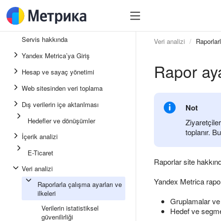
Servis hakkında
Veri analizi
Raporlarl
Yandex Metrica’ya Giriş
Rapor aya
Hesap ve sayaç yönetimi
Web sitesinden veri toplama
Dış verilerin içe aktarılması
Not
Hedefler ve dönüşümler
Ziyaretçile
toplanır. B
İçerik analizi
E-Ticaret
Raporlar site hakkında 
Veri analizi
Yandex Metrica raporu
Raporlarla çalışma ayarları ve
ilkeleri
Gruplamalar ve
Verilerin istatistiksel
Hedef ve segm
güvenilirliği