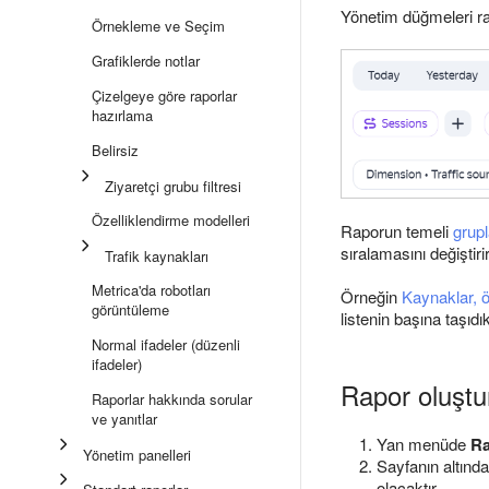
Yönetim düğmeleri ra
Örnekleme ve Seçim
Grafiklerde notlar
Çizelgeye göre raporlar
hazırlama
Belirsiz
Ziyaretçi grubu filtresi
Özelliklendirme modelleri
Raporun temeli
grup
sıralamasını değiştiri
Trafik kaynakları
Metrica'da robotları
Örneğin
Kaynaklar, 
görüntüleme
listenin başına taşıdı
Normal ifadeler (düzenli
ifadeler)
Rapor oluşt
Raporlar hakkında sorular
ve yanıtlar
Yan menüde
Ra
Yönetim panelleri
Sayfanın altınd
olacaktır.