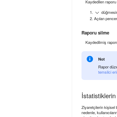
Kaydedilen raporu 
düğmesin
Açılan pencer
Raporu silme
Kaydedilmiş rapor
Not
Rapor düze
temsilci e
İstatistikleri
Ziyaretçilerin kişisel
nedenle, kullanıcılar