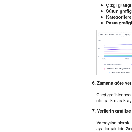
Çizgi grafiği
Sütun grafiğ
Kategorilere
Pasta grafiği
6. Zamana göre veril
Çizgi grafiklerind
otomatik olarak aya
7. Verilerin grafik
Varsayılan olarak, 
ayarlamak için
Gra