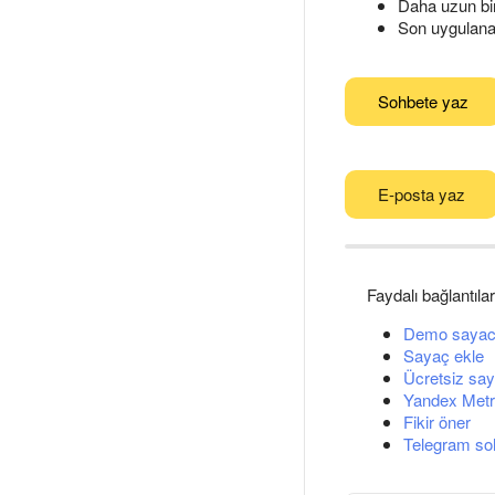
Daha uzun bir
Son uygulanan 
Sohbete yaz
E-posta yaz
Faydalı bağlantılar
Demo sayac
Sayaç ekle
Ücretsiz say
Yandex Metri
Fikir öner
Telegram so