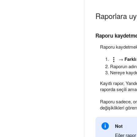
Raporlara uy
Raporu kaydetm
Raporu kaydetmek 
→
Farkl
Raporun adını 
Nereye kayde
Kayıtlı rapor, Yand
raporda seçili am
Raporu sadece, onu
değişiklikleri göre
Not
Eğer rapo