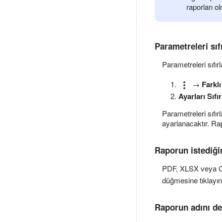
raporları 
Parametreleri sıf
Parametreleri sıfır
→
Farkl
Ayarları Sıfır
Parametreleri sıfır
ayarlanacaktır. Ra
Raporun istediği
PDF, XLSX veya CSV
düğmesine tıklayın
Raporun adını de