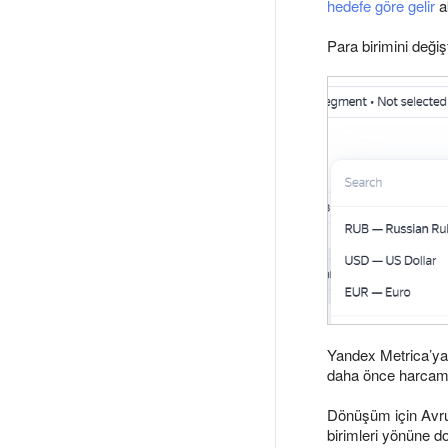
hedefe göre gelir
ak
Para birimini deği
Yandex Metrica’ya a
daha önce harcama
Dönüşüm için Avru
birimleri yönüne d