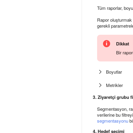
Tüm raporlar, boyut
Rapor oluşturmak 
gerekli parametrel
Dikkat
Bir rapor
Boyutlar
Metrikler
3. Ziyaretçi grubu fi
Segmentasyon, rapor
verilerine bu filtr
segmentasyonu
bö
4. Hedef seçimi