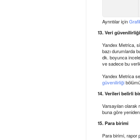
Ayrıntılar için
Grafi
13. Veri güvenilirliği
Yandex Metrica, sit
bazı durumlarda bu 
dk. boyunca incele
ve sadece bu veril
Yandex Metrica serv
güvenilirliği
bölümü
14. Verileri belirli
Varsayılan olarak r
buna göre yeniden 
15. Para birimi
Para birimi, rapor p