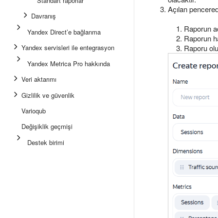
Standart raporlar
Açılan pencere
Davranış
Raporun adı
Yandex Direct’e bağlanma
Raporun ha
Raporu olu
Yandex servisleri ile entegrasyon
Yandex Metrica Pro hakkında
Veri aktarımı
Gizlilik ve güvenlik
Varioqub
Değişiklik geçmişi
Destek birimi