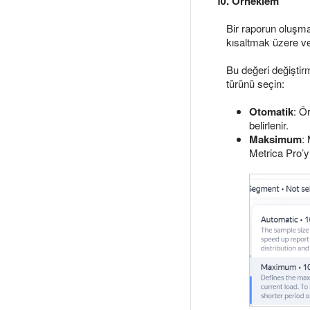
10. Örneklem
Bir raporun oluşma
kısaltmak üzere v
Bu değeri değiştir
türünü seçin:
Otomatik
: Ö
belirlenir.
Maksimum
:
Metrica Pro’yu