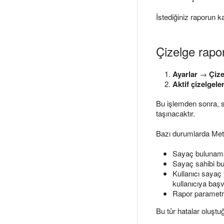
İstediğiniz raporun k
Çizelge rapor
Ayarlar
→
Çize
Aktif çizelgele
Bu işlemden sonra, s
taşınacaktır.
Bazı durumlarda Metri
Sayaç bulunamad
Sayaç sahibi bul
Kullanıcı sayaç 
kullanıcıya baş
Rapor parametre
Bu tür hatalar oluştu