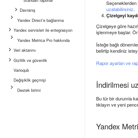
Standart raporlar
Seçeneklerden bi
uzatabilirsiniz
.
Davranış
Çizelgeyi kayd
Yandex Direct’e bağlanma
Çizelgeye göre hazırl
Yandex servisleri ile entegrasyon
işlenmeye başlar. Ör
Yandex Metrica Pro hakkında
İsteğe bağlı dönemler
Veri aktarımı
belirtip kendiniz istey
Gizlilik ve güvenlik
Rapor ayarları ve ra
Varioqub
Değişiklik geçmişi
İndirilmesi u
Destek birimi
Bu tür bir durumla ka
tıklayın ve yeni penc
Yandex Metr