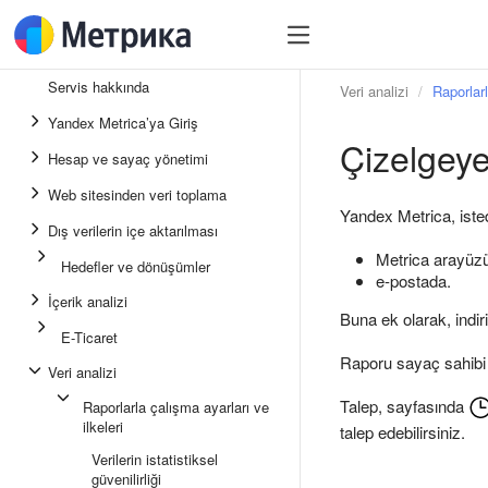
Servis hakkında
Veri analizi
Raporlarl
Yandex Metrica’ya Giriş
Çizelgeye
Hesap ve sayaç yönetimi
Web sitesinden veri toplama
Yandex Metrica, istedi
Dış verilerin içe aktarılması
Metrica arayüz
Hedefler ve dönüşümler
e-postada.
İçerik analizi
Buna ek olarak, indir
E-Ticaret
Raporu sayaç sahibi v
Veri analizi
Talep, sayfasında
Raporlarla çalışma ayarları ve
ilkeleri
talep edebilirsiniz.
Verilerin istatistiksel
güvenilirliği