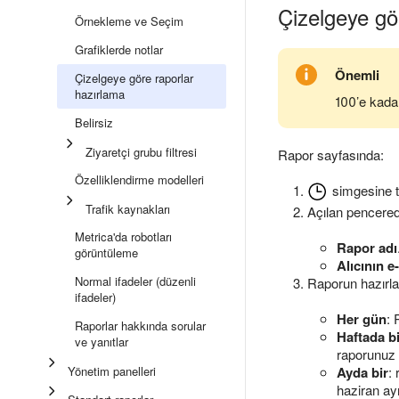
Çizelgeye gö
Örnekleme ve Seçim
Grafiklerde notlar
Önemli
Çizelgeye göre raporlar
hazırlama
100’e kadar
Belirsiz
Ziyaretçi grubu filtresi
Rapor sayfasında:
Özelliklendirme modelleri
simgesine tı
Trafik kaynakları
Açılan pencered
Metrica'da robotları
Rapor adı
görüntüleme
Alıcının e
Normal ifadeler (düzenli
Raporun hazırlan
ifadeler)
Her gün
: 
Raporlar hakkında sorular
Haftada bi
ve yanıtlar
raporunuz 
Yönetim panelleri
Ayda bir
:
haziran ayı