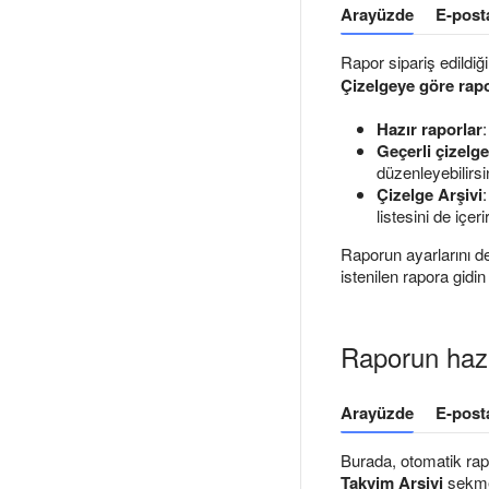
Arayüzde
E-post
Rapor sipariş edildi
Çizelgeye göre rapo
Hazır raporlar
Geçerli çizelge
düzenleyebilirsi
Çizelge Arşivi
listesini de içe
Raporun ayarlarını de
istenilen rapora gidi
Raporun haz
Arayüzde
E-post
Burada, otomatik rapo
Takvim Arşivi
sekmes