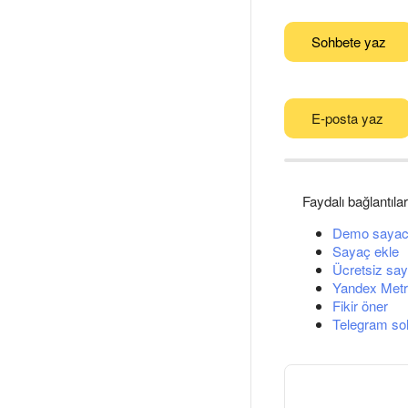
Sohbete yaz
E-posta yaz
Faydalı bağlantılar
Demo sayac
Sayaç ekle
Ücretsiz say
Yandex Metri
Fikir öner
Telegram so