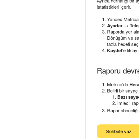
Ayrıca herhangi bir
istatistikleri içerir.
Yandex Metrica'
Ayarlar
→
Tele
Raporda yer ala
Dönüşüm ve say
fazla hedefi seç
Kaydet
'e tıklayı
Raporu devre
Metrica'da
Hesa
Belirli bir sayaç
Bazı sayaç
İmleci, rap
Rapor aboneliğin
Sohbete yaz