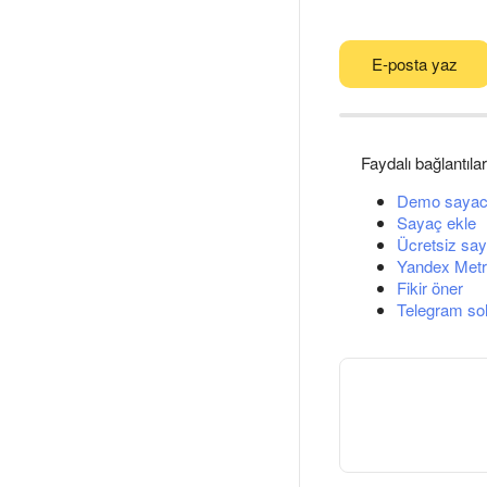
E-posta yaz
Faydalı bağlantılar
Demo sayac
Sayaç ekle
Ücretsiz say
Yandex Metri
Fikir öner
Telegram so