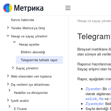
Servis hakkında
Hesap ve sayaç yöneti
Yandex Metrica’ya Giriş
Telegram'
Hesap ve sayaç yönetimi
Hesap ayarları
Bireysel metriklere i
Bildirim aboneliği
olan süreye ait veriler
Telegram'da haftalık rapor
Raporun hazırlanması
Sayaç yönetimi
Sayaç erişimi olan h
Web sitesinden veri toplama
Rapor, aşağıdaki metri
Dış verilerin içe aktarılması
Ziyaretler
: Bir
z
Hedefler ve dönüşümler
olarak algılana
extLink
,
file
ve
İçerik analizi
Ziyaretçiler
: Bel
Sayfa derinliği: 
E-Ticaret