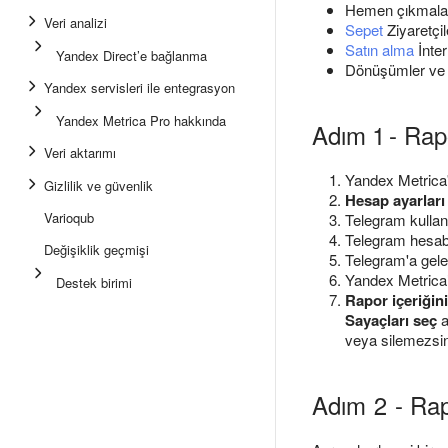
Hemen çıkmala
Veri analizi
Sepet
Ziyaretçil
Satın alma
İnter
Yandex Direct’e bağlanma
Dönüşümler v
Yandex servisleri ile entegrasyon
Yandex Metrica Pro hakkında
Adım 1 - Rap
Veri aktarımı
Yandex Metrica'
Gizlilik ve güvenlik
Hesap ayarları
Varioqub
Telegram kulla
Telegram hesabı
Değişiklik geçmişi
Telegram'a gel
Yandex Metrica
Destek birimi
Rapor içeriğini
Sayaçları seç
a
veya silemezsi
Adım 2 - Rap