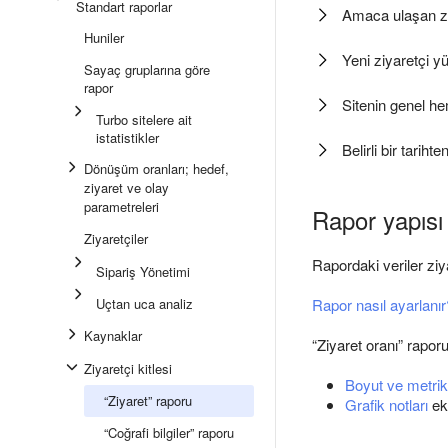
Standart raporlar
Amaca ulaşan zi
Huniler
Yeni ziyaretçi 
Sayaç gruplarına göre
rapor
Sitenin genel h
Turbo sitelere ait
istatistikler
Belirli bir tariht
Dönüşüm oranları; hedef,
ziyaret ve olay
parametreleri
Rapor yapısı 
Ziyaretçiler
Rapordaki veriler ziya
Sipariş Yönetimi
Uçtan uca analiz
Rapor nasıl ayarlanır
Kaynaklar
“Ziyaret oranı” raporu
Ziyaretçi kitlesi
Boyut ve metrikl
“Ziyaret” raporu
Grafik notları
ek
“Coğrafi bilgiler” raporu