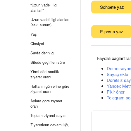
“Uzun vadeli ilgi
Sohbete yaz
alanları”
Uzun vadeli ilgi alanları
(eski sürüm)
E-posta yaz
Yaş
Cinsiyet
Sayfa derinliği
Faydalı bağlantılar
Sitede geçirilen süre
Demo sayac
Yirmi dört saatlik
Sayaç ekle
ziyaret oranı
Ücretsiz say
Yandex Metri
Haftanın günlerine göre
ziyaret oranı
Fikir öner
Telegram so
Aylara göre ziyaret
oranı
Toplam ziyaret sayısı
Ziyaretlerin devamlılığı,