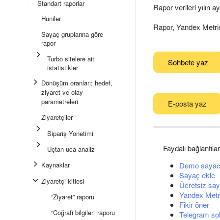
Standart raporlar
Rapor verileri yılın a
Huniler
Rapor, Yandex Metric
Sayaç gruplarına göre
rapor
Turbo sitelere ait
Sohbete yaz
istatistikler
Dönüşüm oranları; hedef,
ziyaret ve olay
parametreleri
E-posta yaz
Ziyaretçiler
Sipariş Yönetimi
Faydalı bağlantılar
Uçtan uca analiz
Kaynaklar
Demo sayac
Sayaç ekle
Ziyaretçi kitlesi
Ücretsiz say
Yandex Metri
“Ziyaret” raporu
Fikir öner
“Coğrafi bilgiler” raporu
Telegram so