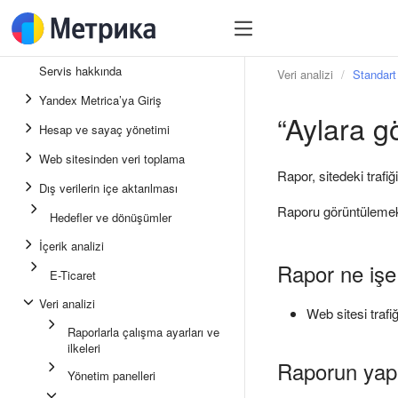
Servis hakkında
Veri analizi
Standart 
Yandex Metrica’ya Giriş
“Aylara g
Hesap ve sayaç yönetimi
Web sitesinden veri toplama
Rapor, sitedeki trafi
Dış verilerin içe aktarılması
Raporu görüntülemek
Hedefler ve dönüşümler
İçerik analizi
Rapor ne işe
E-Ticaret
Veri analizi
Web sitesi trafiğ
Raporlarla çalışma ayarları ve
ilkeleri
Raporun yapıs
Yönetim panelleri