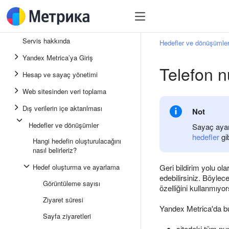
Servis hakkında
Hedefler ve dönüşümle
Yandex Metrica’ya Giriş
Telefon n
Hesap ve sayaç yönetimi
Web sitesinden veri toplama
Dış verilerin içe aktarılması
Not
Hedefler ve dönüşümler
Sayaç ayar
hedefler
gib
Hangi hedefin oluşturulacağını
nasıl belirleriz?
Hedef oluşturma ve ayarlama
Geri bildirim yolu ola
edebilirsiniz. Böylec
Görüntüleme sayısı
özelliğini kullanmıyors
Ziyaret süresi
Yandex Metrica'da bu 
Sayfa ziyaretleri
sitedeki tüm num