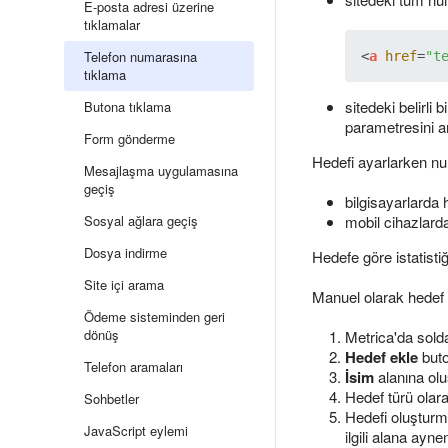
E-posta adresi üzerine
tıklamalar
Telefon numarasına
<
a
href
=
"t
tıklama
sitedeki belirli
Butona tıklama
parametresini ar
Form gönderme
Hedefi ayarlarken nu
Mesajlaşma uygulamasına
geçiş
bilgisayarlarda 
Sosyal ağlara geçiş
mobil cihazlard
Dosya indirme
Hedefe göre istatisti
Site içi arama
Manuel olarak hedef 
Ödeme sisteminden geri
dönüş
Metrica'da sol
Hedef ekle
buto
Telefon aramaları
İsim
alanına olu
Hedef türü olar
Sohbetler
Hedefi oluşturm
JavaScript eylemi
ilgili alana ay