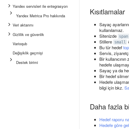
Yandex servisleri ile entegrasyon
Kısıtlamalar
Yandex Metrica Pro hakkında
Sayaç ayarlarınd
Veri aktarımı
kullanılamaz.
Gizlilik ve güvenlik
Sitenizde
span
Stillere
ö
small
Varioqub
Bu tür hedef
to
Değişiklik geçmişi
Servis, ziyaretç
Bir kullanıcının
Destek birimi
hedefe ulaşmayı
Sayaç ya da hed
Bir hedef silmen
Hedefe ulaşman
bilgi için bkz.
Sa
Daha fazla bi
Hedef raporu na
Hedefe göre gel