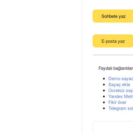
Sohbete yaz
E-posta yaz
Faydalı bağlantılar
Demo sayac
Sayaç ekle
Ücretsiz say
Yandex Metri
Fikir öner
Telegram so