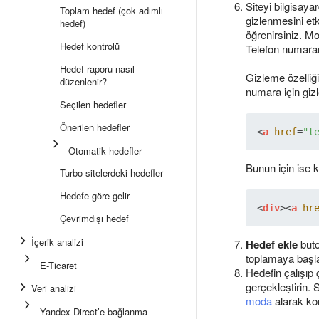
Siteyi bilgisay
Toplam hedef (çok adımlı
gizlenmesini etk
hedef)
öğrenirsiniz. Mo
Hedef kontrolü
Telefon numara
Hedef raporu nasıl
Gizleme özelliği
düzenlenir?
numara için gizle
Seçilen hedefler
Önerilen hedefler
<
a
href
=
"t
Otomatik hedefler
Bunun için ise k
Turbo sitelerdeki hedefler
Hedefe göre gelir
<
div
>
<
a
hr
Çevrimdışı hedef
İçerik analizi
Hedef ekle
buto
toplamaya başla
E-Ticaret
Hedefin çalışıp
gerçekleştirin.
Veri analizi
moda
alarak kon
Yandex Direct’e bağlanma