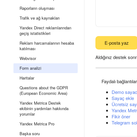
Raporların oluşması
Trafik ve ağ kaynakları
Yandex Direct reklamlarından
geçiş istatistikleri
E-posta yaz
Reklam harcamalarının hesaba
katılması
Aldığınız destek sonr
Webvisor
Form analizi
Haritalar
Faydalı bağlantılar
Questions about the GDPR
Demo sayac
(European Economic Area)
Sayaç ekle
Yandex Metrica Destek
Ücretsiz say
ekibinin yardımları hakkında
Yandex Metri
yorumlar
Fikir öner
Telegram so
Yandex Metrica Pro
Başka soru