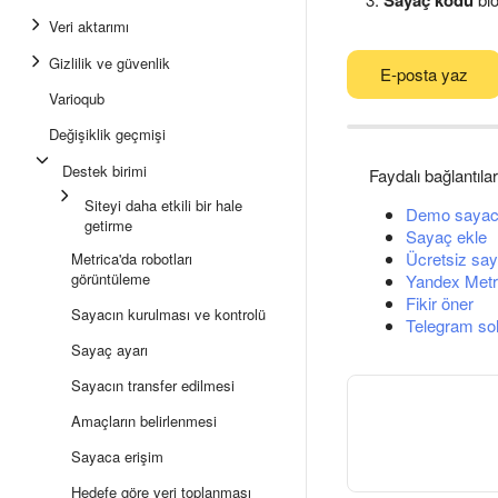
Sayaç kodu
Veri aktarımı
Gizlilik ve güvenlik
E-posta yaz
Varioqub
Değişiklik geçmişi
Destek birimi
Faydalı bağlantılar
Siteyi daha etkili bir hale
Demo sayac
getirme
Sayaç ekle
Ücretsiz say
Metrica'da robotları
görüntüleme
Yandex Metri
Fikir öner
Sayacın kurulması ve kontrolü
Telegram so
Sayaç ayarı
Sayacın transfer edilmesi
Amaçların belirlenmesi
Sayaca erişim
Hedefe göre veri toplanması