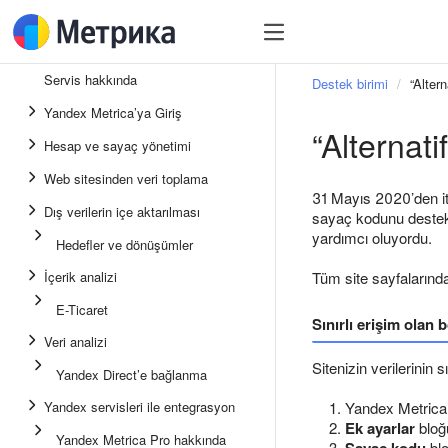
Servis hakkında
Destek birimi
“Alter
Yandex Metrica’ya Giriş
“Alternat
Hesap ve sayaç yönetimi
Web sitesinden veri toplama
31 Mayıs 2020’den i
Dış verilerin içe aktarılması
sayaç kodunu destekl
yardımcı oluyordu.
Hedefler ve dönüşümler
İçerik analizi
Tüm site sayfalarınd
E-Ticaret
Sınırlı erişim olan 
Veri analizi
Sitenizin verilerinin
Yandex Direct’e bağlanma
Yandex servisleri ile entegrasyon
Yandex Metrica’
Ek ayarlar
blo
Yandex Metrica Pro hakkında
blo