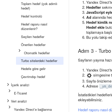
Yandex Direct’te
Toplam hedef (çok adımlı
Hedefler
sekme
hedef)
JavaScript eyl
Hedef kontrolü
Ad
alanında hede
Hedef kimlik 
Hedef raporu nasıl
Hedef ekle
buto
düzenlenir?
toplamaya başla
Seçilen hedefler
Bu yolu takip e
Önerilen hedefler
Adım 3 - Turbo 
Otomatik hedefler
Sayfanın yayına hazır
Turbo sitelerdeki hedefler
Hedefe göre gelir
Yandex Direct’te
simgesine t
Çevrimdışı hedef
Sayfa önizleme l
İçerik analizi
Adrese
_ym_de
E-Ticaret
İstatistikleri hedefl
ekleyebilirsiniz.
Veri analizi
Yandex Direct’e bağlanma
Hedef raporu nasıl d