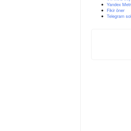
Yandex Metri
Fikir öner
Telegram so