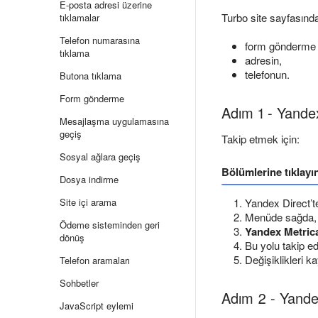
E-posta adresi üzerine
Turbo site sayfasındak
tıklamalar
Telefon numarasına
form gönderme b
tıklama
adresin,
telefonun.
Butona tıklama
Form gönderme
Adım 1 - Yandex
Mesajlaşma uygulamasına
geçiş
Takip etmek için:
Sosyal ağlara geçiş
Bölümlerine tıklayı
Dosya indirme
Site içi arama
Yandex Direct’te
Menüde sağda, 
Ödeme sisteminden geri
Yandex Metrica
dönüş
Bu yolu takip e
Değişiklikleri k
Telefon aramaları
Sohbetler
Adım 2 - Yande
JavaScript eylemi