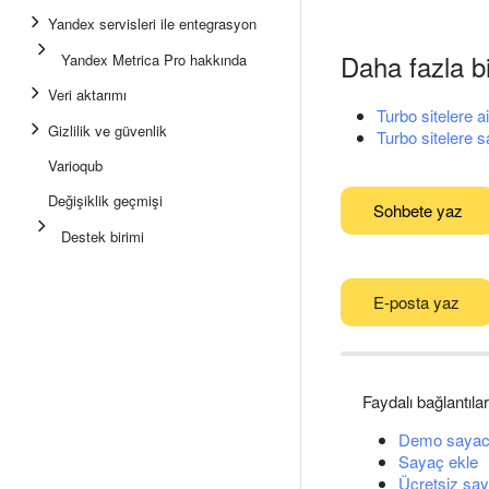
Yandex servisleri ile entegrasyon
Daha fazla bi
Yandex Metrica Pro hakkında
Veri aktarımı
Turbo sitelere ait
Gizlilik ve güvenlik
Turbo sitelere 
Varioqub
Değişiklik geçmişi
Sohbete yaz
Destek birimi
E-posta yaz
Faydalı bağlantılar
Demo sayac
Sayaç ekle
Ücretsiz say