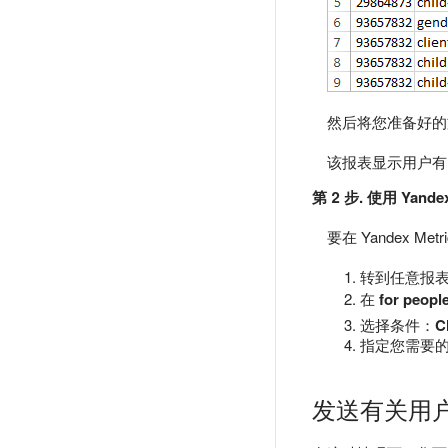
然后将您准备好的文件
该报表显示用户有
第 2 步. 使用 Yande
要在 Yandex 
转到任意报
在
for peopl
选择条件：
C
指定您需要
发送有关用