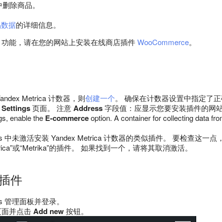
中删除商品。
。
品数据
的详细信息。
erce 功能，请在您的网站上安装在线商店插件
WooCommerce
。
dex Metrica 计数器，则
创建一个
。 确保在计数器设置中指定了正
a
Settings
页面。 注意
Address
字段值：应显示您要安装插件的网站的
ngs, enable the
E-commerce
option. A container for collecting data fr
ess 中未激活安装 Yandex Metrica 计数器的类似插件。 要检查这一
Metrica”或“Metrika”的插件。 如果找到一个，请将其取消激活。
装插件
ess 管理面板并登录。
页面并点击
Add new
按钮。