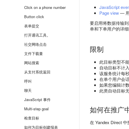
JavaScript eve
Click on a phone number
Page view
— 
Button click
要启用将数据传输到 Y
表单提交
单和下单用户的详细
打开通讯工具。
社交网络点击
限制
文件下载量
此目标类型不
网站搜索
自动目标不计
从支付系统返回
该服务统计每
在单个用户会话
呼叫
如果您编辑计
聊天
此类自动目标
JavaScript 事件
如何在推广
Multi-step goal
检查目标
在 Yandex Di
如何为目标创建报表