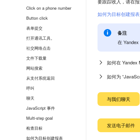
要跟踪收入，请在
Click on a phone number
如何为目标创建报表
Button click
表单提交
备注
打开通讯工具。
在 Yandex
社交网络点击
文件下载量
如何在 Yandex
网站搜索
如何为 “Java
从支付系统返回
呼叫
聊天
与我们聊天
JavaScript 事件
Multi-step goal
发送电子邮件
检查目标
如何为目标创建报表