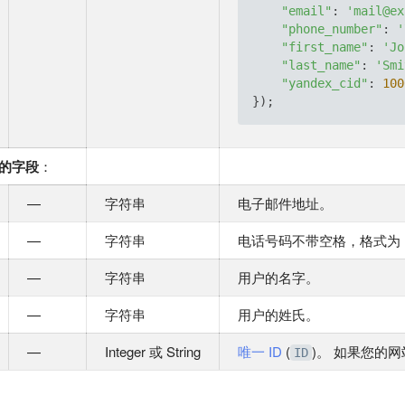
"email"
: 
'mail@ex
"phone_number"
: 
'
"first_name"
: 
'Jo
"last_name"
: 
'Smi
"yandex_cid"
: 
100
对象的字段
：
—
字符串
电子邮件地址。
—
字符串
电话号码不带空格，格式为 70
—
字符串
用户的名字。
—
字符串
用户的姓氏。
—
Integer 或 String
唯一 ID
(
)。 如果您的网站
ID