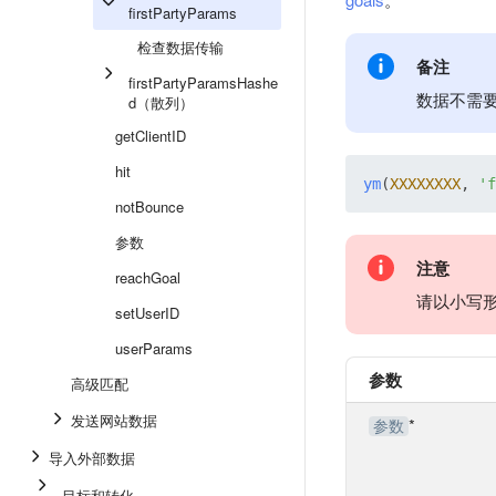
firstPartyParams
检查数据传输
备注
firstPartyParamsHashe
数据不需要
d（散列）
getClientID
hit
ym
(
XXXXXXXX
, 
'f
notBounce
参数
注意
reachGoal
请以小写
setUserID
userParams
参数
高级匹配
发送网站数据
*
参数
导入外部数据
目标和转化