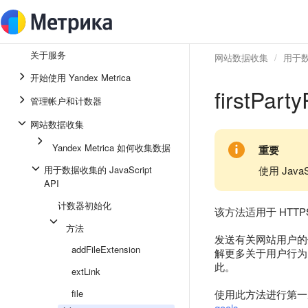
关于服务
网站数据收集
用于数据
开始使用 Yandex Metrica
firstPart
管理帐户和计数器
网站数据收集
Yandex Metrica 如何收集数据
重要
用于数据收集的 JavaScript
使用 Jav
API
计数器初始化
该方法适用于 HTTP
方法
发送有关网站用户的
addFileExtension
解更多关于用户行为的信息
此。
extLink
file
使用此方法进行第一
goals
。