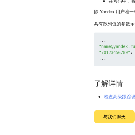
在号码中，将代
除 Yandex 用户
具有散列值的参数示
"name@yandex.ru
"70123456789"
: 
了解详情
检查高级跟踪
与我们聊天