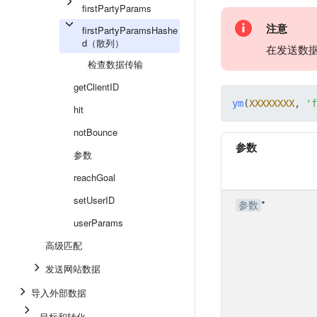
firstPartyParams
注意
firstPartyParamsHashe
d（散列）
在发送数
检查数据传输
getClientID
ym
(
XXXXXXXX
, 
'f
hit
notBounce
参数
参数
reachGoal
setUserID
*
参数
userParams
高级匹配
发送网站数据
导入外部数据
目标和转化