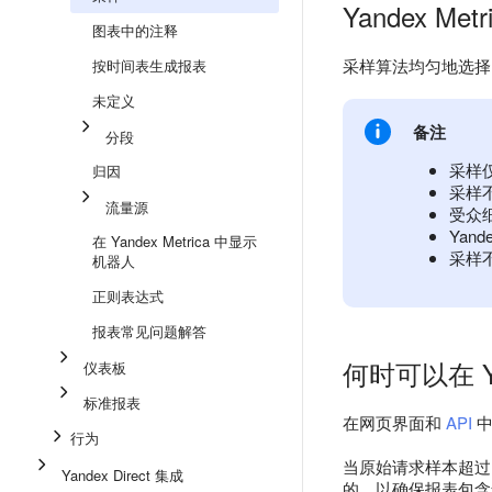
Yandex Me
图表中的注释
采样算法均匀地选择
按时间表生成报表
未定义
备注
分段
采样仅
归因
采样不适
流量源
受众
Yan
在 Yandex Metrica 中显示
采样
机器人
正则表达式
报表常见问题解答
何时可以在 Ya
仪表板
标准报表
在网页界面和
API
中
行为
当原始请求样本超过 5
Yandex Direct 集成
的，以确保报表包含