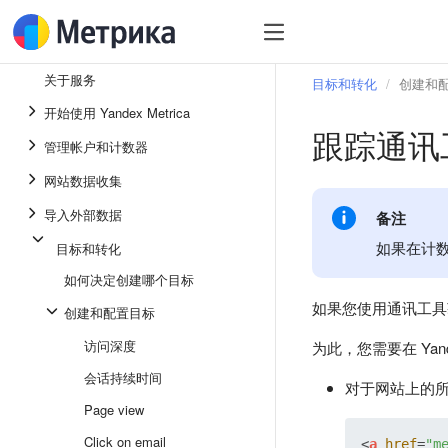
关于服务
目标和转化
创建和
开始使用 Yandex Metrica
跟踪通讯
管理帐户和计数器
网站数据收集
导入外部数据
备注
如果在计
目标和转化
如何决定创建哪个目标
如果您使用通讯工具获
创建和配置目标
访问深度
为此，您需要在 Yan
会话持续时间
对于网站上的所有
Page view
Click on email
<
a
href
=
"m