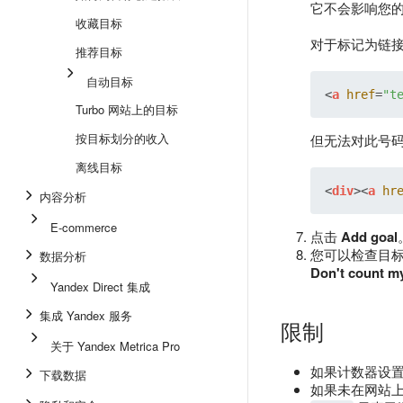
它不会影响您
收藏目标
对于标记为链
推荐目标
自动目标
<
a
href
=
"t
Turbo 网站上的目标
按目标划分的收入
但无法对此号
离线目标
<
div
>
<
a
hr
内容分析
E-commerce
点击
Add goal
您可以检查目
数据分析
Don't count m
Yandex Direct 集成
集成 Yandex 服务
限制
关于 Yandex Metrica Pro
如果计数器设
下载数据
如果未在网站