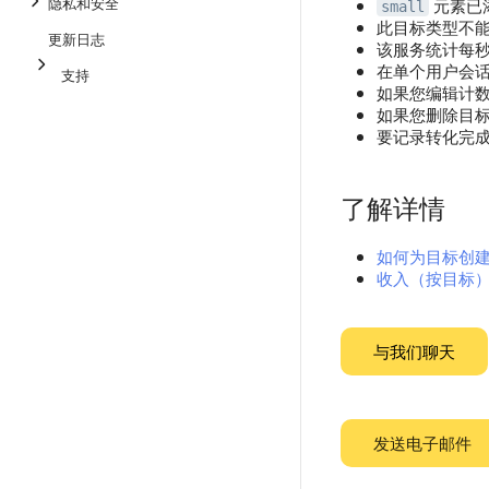
隐私和安全
元素已
small
此目标类型不
更新日志
该服务统计每
在单个用户会话
支持
如果您编辑计
如果您删除目
要记录转化完
了解详情
如何为目标创
收入（按目标
与我们聊天
发送电子邮件