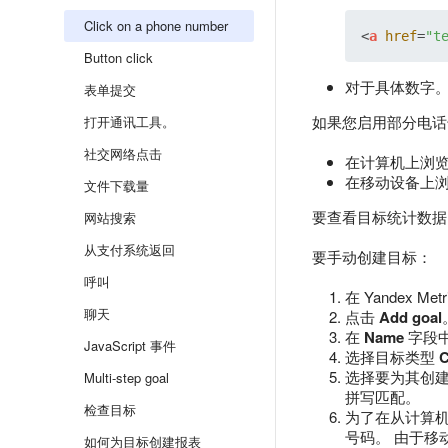
Click on a phone number
<
a
href
=
"t
Button click
对于具体数字。 Y
表单提交
如果您启用部分电话
打开通讯工具。
社交网络点击
在计算机上浏
在移动设备上
文件下载量
要查看目标统计数据，请
网站搜索
从支付系统返回
要手动创建目标：
呼叫
在 Yandex 
聊天
点击
Add goal
在
Name
字段
JavaScript 事件
选择目标类型
C
选择要为其创建
Multi-step goal
拼写匹配。
检查目标
为了在从计算
号码。 由于移
如何为目标创建报表