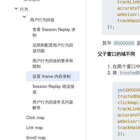
trackLink
accurateT
行为
webvisor
:
用户行为回放
trackHash
查看 Session Replay 录
制
其中
XXXXXXXX
启用和配置用户行为回
放功能
父子窗口的域不同
用户行为回放的要求和
在两个窗口
限制
将
trustedD
设置 iframe 内容录制
Session Replay 错误描
ym
(
XXXXXX
述
trustedDo
用户行为回放常见问题
clickmap
:
解答
trackLink
accurateT
Click map
webvisor
:
Link map
trackHash
Scroll map