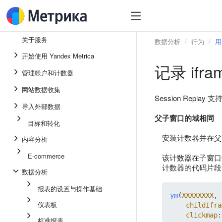
关于服务
数据分析
行为
用
开始使用 Yandex Metrica
记录 ifr
管理帐户和计数器
网站数据收集
Session Repla
导入外部数据
父子窗口的域相同
目标和转化
安装计数器并在
内容分析
E-commerce
该计数器在子窗口
计数器的代码片段
数据分析
报表的设置与操作基础
ym
(
XXXXXXXX
, 
仪表板
childIfra
clickmap
:
标准报表